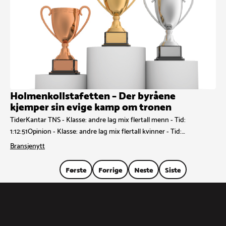
Holmenkollstafetten – Der byråene
kjemper sin evige kamp om tronen
TiderKantar TNS - Klasse: andre lag mix flertall menn - Tid:
1:12:51Opinion - Klasse: andre lag mix flertall kvinner - Tid:…
Bransjenytt
Første
Forrige
Neste
Siste