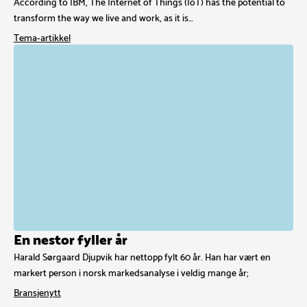
According to IBM, The Internet of Things (IoT) has the potential to
transform the way we live and work, as it is…
Tema-artikkel
En nestor fyller år
Harald Sørgaard Djupvik har nettopp fylt 60 år. Han har vært en
markert person i norsk markedsanalyse i veldig mange år;
Bransjenytt