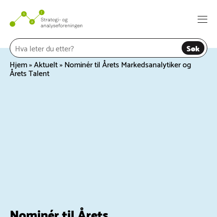
Hopp
til
Togg
innhold
navi
Søk
Hjem
»
Aktuelt
»
Nominér til Årets Markedsanalytiker og
Årets Talent
Nominér til Årets