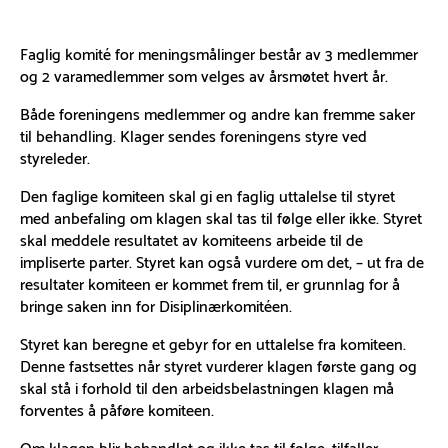
Faglig komité for meningsmålinger består av 3 medlemmer
og 2 varamedlemmer som velges av årsmøtet hvert år.
Både foreningens medlemmer og andre kan fremme saker
til behandling. Klager sendes foreningens styre ved
styreleder.
Den faglige komiteen skal gi en faglig uttalelse til styret
med anbefaling om klagen skal tas til følge eller ikke. Styret
skal meddele resultatet av komiteens arbeide til de
impliserte parter. Styret kan også vurdere om det, – ut fra de
resultater komiteen er kommet frem til, er grunnlag for å
bringe saken inn for Disiplinærkomitéen.
Styret kan beregne et gebyr for en uttalelse fra komiteen.
Denne fastsettes når styret vurderer klagen første gang og
skal stå i forhold til den arbeidsbelastningen klagen må
forventes å påføre komiteen.
Om klagen blir behandlet og ikke tas til følge, tilfaller