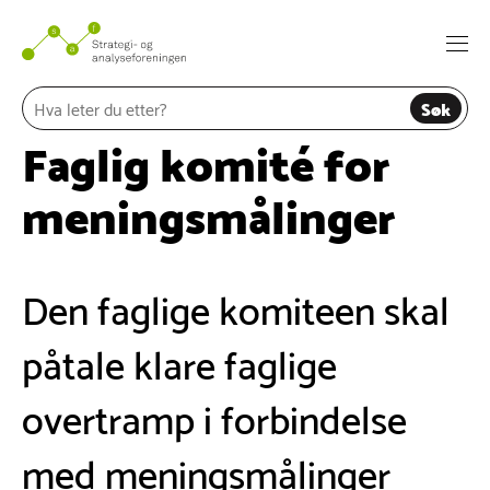
Hopp
til
Togg
innhold
navi
Søk
Faglig komité for
meningsmålinger
Den faglige komiteen skal
påtale klare faglige
overtramp i forbindelse
med meningsmålinger