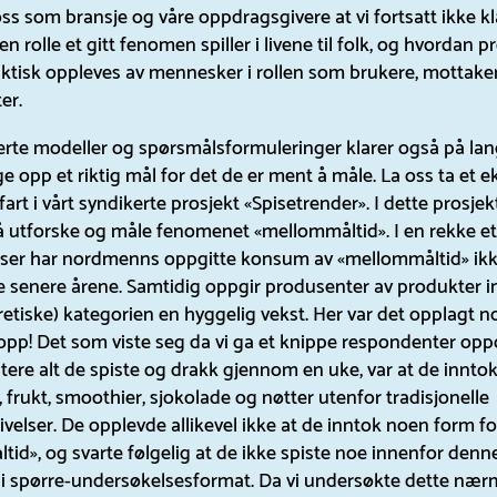
ss som bransje og våre oppdragsgivere at vi fortsatt ikke kl
en rolle et gitt fenomen spiller i livene til folk, og hvordan 
aktisk oppleves av mennesker i rollen som brukere, mottake
er.
erte modeller og spørsmålsformuleringer klarer også på la
nge opp et riktig mål for det de er ment å måle. La oss ta et 
fart i vårt syndikerte prosjekt «Spisetrender». I dette prosjek
 utforske og måle fenomenet «mellommåltid». I en rekke et
ser har nordmenns oppgitte konsum av «mellommåltid» ikke
e senere årene. Samtidig oppgir produsenter av produkter 
etiske) kategorien en hyggelig vekst. Her var det opplagt 
 opp! Det som viste seg da vi ga et knippe respondenter op
ere alt de spiste og drakk gjennom en uke, var at de innto
, frukt, smoothier, sjokolade og nøtter utenfor tradisjonelle
velser. De opplevde allikevel ikke at de inntok noen form fo
id», og svarte følgelig at de ikke spiste noe innenfor denn
 i spørre-undersøkelsesformat. Da vi undersøkte dette næ