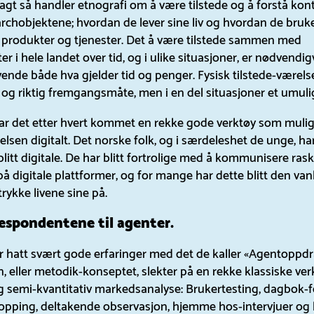
agt så handler etnografi om å være tilstede og å forstå kon
rchobjektene; hvordan de lever sine liv og hvordan de bruk
e produkter og tjenester. Det å være tilstede sammen med
r i hele landet over tid, og i ulike situasjoner, er nødvendig
ende både hva gjelder tid og penger. Fysisk tilstede-værelse
 og riktig fremgangsmåte, men i en del situasjoner et umulig
har det etter hvert kommet en rekke gode verktøy som mulig
elsen digitalt. Det norske folk, og i særdeleshet de unge, har
 blitt digitale. De har blitt fortrolige med å kommunisere rask
 på digitale plattformer, og for mange har dette blitt den van
rykke livene sine på.
respondentene til agenter.
r hatt svært gode erfaringer med det de kaller «Agentoppd
 eller metodik-konseptet, slekter på en rekke klassiske verk
og semi-kvantitativ markedsanalyse: Brukertesting, dagbok-f
opping, deltakende observasjon, hjemme hos-intervjuer og 