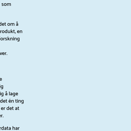
s som
 det om å
produkt, en
tforskning
ver.
e
ig
ig å lage
det én ting
er det at
r.
rdata har