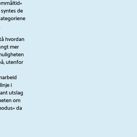
lommåltid»
 syntes de
 kategoriene
.
tå hvordan
langt mer
 muligheten
å, utenfor
amarbeid
inje i
kant utslag
nheten om
emodus» da