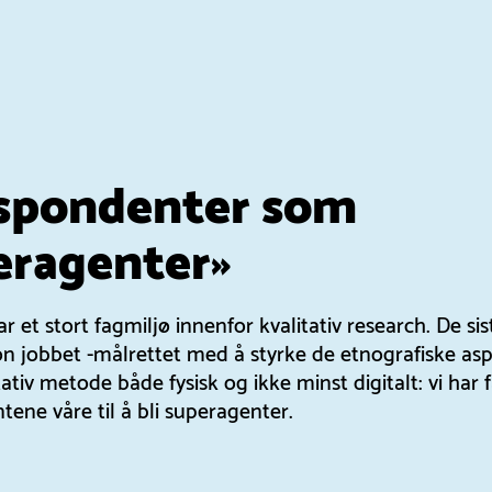
spondenter som
eragenter»
r et stort fagmiljø innenfor kvalitativ research. De si
on jobbet -målrettet med å styrke de etnografiske as
tativ metode både fysisk og ikke minst digitalt: vi har f
ene våre til å bli superagenter.