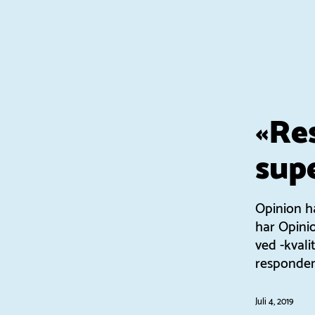
«Re
sup
Opinion ha
har Opini
ved -kvali
respondent
Juli 4, 2019