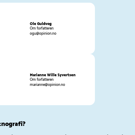
Ole Guldvog
Om forfatteren
ogu@opinion.no
Marianne Wille Syvertsen
Om forfatteren
marianne@opinion.no
tnografi?