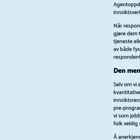
Agentoppdr
innsiktsver
Når respond
gjøre dem t
tjeneste el
av både fy
respondente
Den menn
Selv om vi
kvantitativ
innsiktsres
pre-progra
vi som jobb
folk veldig
Å anerkjenn