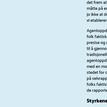
det frem at
måtte på en
jo ikke at 
vi etablere
Agentoppdr
folk faktis
presise og 
til å gjen
tradisjonel
agentoppdra
med en mode
stedet for 
på selvrap
folks fakti
de rapporte
Styrkene