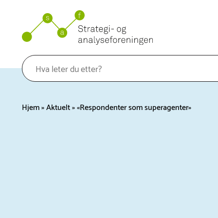
Hopp
til
innhold
Hjem
»
Aktuelt
»
«Respondenter som superagenter»