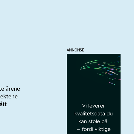
ANNONSE
ste årene
pektene
ått