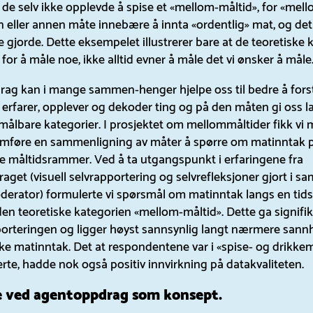
 de selv ikke opplevde å spise et «mellom-måltid», for «mel
 eller annen måte innebære å innta «ordentlig» mat, og det
de gjorde. Dette eksempelet illustrerer bare at de teoretiske
r for å måle noe, ikke alltid evner å måle det vi ønsker å måle
ag kan i mange sammen-henger hjelpe oss til bedre å fors
k erfarer, opplever og dekoder ting og på den måten gi oss 
målbare kategorier. I prosjektet om mellommåltider fikk vi
nomføre en sammenligning av måter å spørre om matinntak p
le måltidsrammer. Ved å ta utgangspunkt i erfaringene fra
get (visuell selvrapportering og selvrefleksjoner gjort i s
rator) formulerte vi spørsmål om matinntak langs en tidsl
den teoretiske kategorien «mellom-måltid». Dette ga signifi
porteringen og ligger høyst sannsynlig langt nærmere san
ske matinntak. Det at respondentene var i «spise- og drikk
rte, hadde nok også positiv innvirkning på datakvaliteten.
 ved agentoppdrag som konsept.