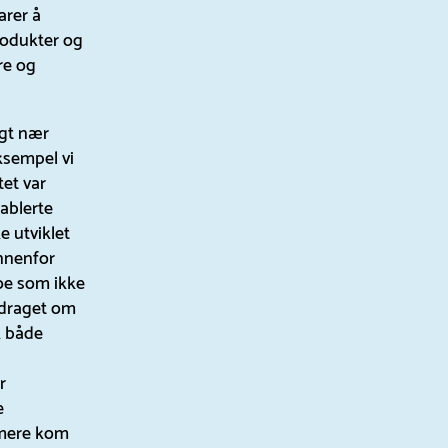
arer å
produkter og
re og
ngt nær
eksempel vi
tet var
ablerte
 utviklet
innenfor
noe som ikke
pdraget om
k både
r
e
rmere kom