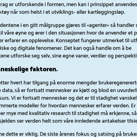
ag er utforskende i formen, men kan i prinsippet anvende
ktøy når som helst i et utviklings- eller kartleggingsløp.
entene i en gitt målgruppe gjøres til «agenter» så handler
il våre øyne og ører i den situasjonen hvor de anvender et 
ler erfarer en opplevelse. Konseptet fungerer utmerket til u
siske og digitale fenomener. Det kan også handle om å be
ne utforske seg selv, sine egne vaner, verdier og perspekti
eskelige faktoren.
 etter hvert har tilgang på enorme mengder brukeregenerert
e data, så er fortsatt mennesker av kjøtt og blod en uvurderl
surs. Vi er fortsatt mennesker og det er til stadighet vanskel
mmerte modeller for hvordan mennesker erfarer verden. Er 
er mye med kvalitativ research til stadighet må erkjenne, så 
 sjelden ser verden helt som våre innledende antakelser tilsie
e dette er viktig. De siste årenes fokus og satsing på bruke