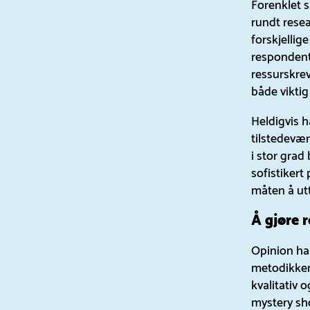
Forenklet s
rundt resea
forskjellig
respondente
ressurskrev
både viktig
Heldigvis 
tilstedevær
i stor grad
sofistikert
måten å utt
Å gjøre 
Opinion ha
metodikken,
kvalitativ 
mystery sh