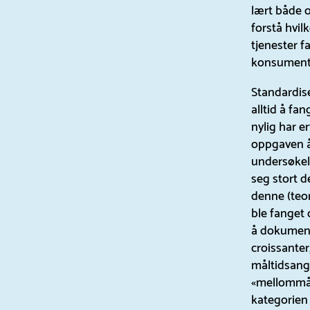
lært både o
forstå hvilk
tjenester f
konsument
Standardis
alltid å fa
nylig har er
oppgaven å
undersøkel
seg stort d
denne (teor
ble fanget
å dokument
croissanter
måltidsangi
«mellommålt
kategorien