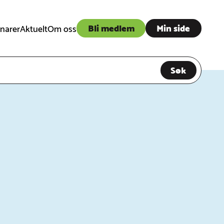
Bli medlem
Min side
narer
Aktuelt
Om oss
Søk