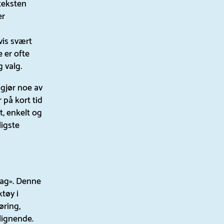
teksten
er
vis svært
 er ofte
 valg.
gjør noe av
 på kort tid
t, enkelt og
ligste
rag». Denne
tøy i
øring,
lignende.