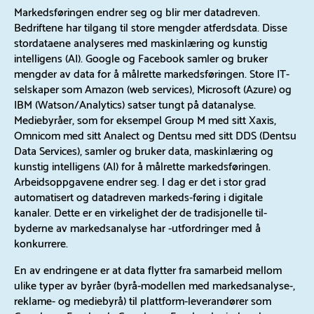
Markedsføringen endrer seg og blir mer datadreven.
Bedriftene har tilgang til store mengder atferdsdata. Disse
stordataene analyseres med maskinlæring og kunstig
intelligens (AI). Google og Facebook samler og bruker
mengder av data for å målrette markedsføringen. Store IT-
selskaper som Amazon (web services), Microsoft (Azure) og
IBM (Watson/Analytics) satser tungt på datanalyse.
Mediebyråer, som for eksempel Group M med sitt Xaxis,
Omnicom med sitt Analect og Dentsu med sitt DDS (Dentsu
Data Services), samler og bruker data, maskinlæring og
kunstig intelligens (AI) for å målrette markedsføringen.
Arbeidsoppgavene endrer seg. I dag er det i stor grad
automatisert og datadreven markeds-føring i digitale
kanaler. Dette er en virkelighet der de tradisjonelle til-
byderne av markedsanalyse har -utfordringer med å
konkurrere.
En av endringene er at data flytter fra samarbeid mellom
ulike typer av byråer (byrå-modellen med markedsanalyse-,
reklame- og mediebyrå) til plattform-leverandører som