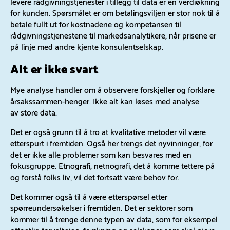
levere rådgivningstjenester i tillegg til data er en verdiøkning
for kunden. Spørsmålet er om betalingsviljen er stor nok til å
betale fullt ut for kostnadene og kompetansen til
rådgivningstjenestene til markedsanalytikere, når prisene er
på linje med andre kjente konsulentselskap.
Alt er ikke svart
Mye analyse handler om å observere forskjeller og forklare
årsakssammen-henger. Ikke alt kan løses med analyse
av store data.
Det er også grunn til å tro at kvalitative metoder vil være
etterspurt i fremtiden. Også her trengs det nyvinninger, for
det er ikke alle problemer som kan besvares med en
fokusgruppe. Etnografi, netnografi, det å komme tettere på
og forstå folks liv, vil det fortsatt være behov for.
Det kommer også til å være etterspørsel etter
spørreundersøkelser i fremtiden. Det er sektorer som
kommer til å trenge denne typen av data, som for eksempel
offentlig forvaltning, forskning og selskaper som skal gjøre