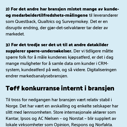
2) For det andre har bransjen mistet mange av kunde-
og medarbeidertilfredshets-målingene
til leverandører
som Questback, Qualtrics og Surveymokey. Det er en
disruptiv endring, der gjør-det-selvaktører tar deler av
markedet.
3) For det tredje ser det ut til at andre datakilder
supplerer spørre-undersøkelser.
Der vi tidligere måtte
spørre folk for å måle kundenes kjøpsatferd, er det i dag
mange muligheter for å samle data om kunder i CRM-
system, kundeatferd på web, og så videre. Digitaliseringen
endrer markedsanalysebransjen.
Tøff konkurranse internt i bransjen
Til tross for nedgangen har bransjen vært relativ stabil i
Norge. Det har vært en avskalling og enkelte selskaper har
slitt med lønnsomheten. Store internasjonale aktører som
Kantar, Ipsos og AC Nielsen – og Norstat – blir supplert av
lokale virksomheter som Opinion, Respons og Norfakta.