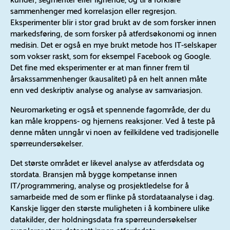
sammenhenger med korrelasjon eller regresjon.
Eksperimenter blir i stor grad brukt av de som forsker innen
markedsføring, de som forsker på atferdsøkonomi og innen
medisin. Det er også en mye brukt metode hos IT-selskaper
som vokser raskt, som for eksempel Facebook og Google.
Det fine med eksperimenter er at man finner frem til
årsakssammenhenger (kausalitet) på en helt annen måte
enn ved deskriptiv analyse og analyse av samvariasjon.
Neuromarketing er også et spennende fagområde, der du
kan måle kroppens- og hjernens reaksjoner. Ved å teste på
denne måten unngår vi noen av feilkildene ved tradisjonelle
spørreundersøkelser.
Det største området er likevel analyse av atferdsdata og
stordata. Bransjen må bygge kompetanse innen
IT/programmering, analyse og prosjektledelse for å
samarbeide med de som er flinke på stordataanalyse i dag.
Kanskje ligger den største muligheten i å kombinere ulike
datakilder, der holdningsdata fra spørreundersøkelser
supplerer store datasett innen atferdsdata.