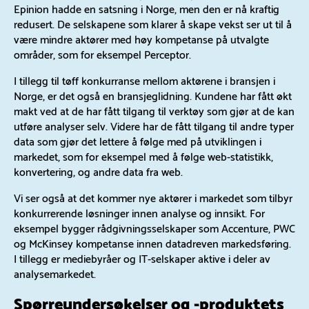
Epinion hadde en satsning i Norge, men den er nå kraftig
redusert. De selskapene som klarer å skape vekst ser ut til å
være mindre aktører med høy kompetanse på utvalgte
områder, som for eksempel Perceptor.
I tillegg til tøff konkurranse mellom aktørene i bransjen i
Norge, er det også en bransjeglidning. Kundene har fått økt
makt ved at de har fått tilgang til verktøy som gjør at de kan
utføre analyser selv. Videre har de fått tilgang til andre typer
data som gjør det lettere å følge med på utviklingen i
markedet, som for eksempel med å følge web-statistikk,
konvertering, og andre data fra web.
Vi ser også at det kommer nye aktører i markedet som tilbyr
konkurrerende løsninger innen analyse og innsikt. For
eksempel bygger rådgivningsselskaper som Accenture, PWC
og McKinsey kompetanse innen datadreven markedsføring.
I tillegg er mediebyråer og IT-selskaper aktive i deler av
analysemarkedet.
Spørreundersøkelser og -produktets