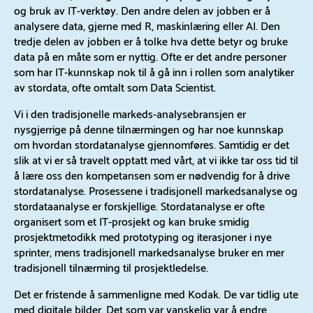
og bruk av IT-verktøy. Den andre delen av jobben er å
analysere data, gjerne med R, maskinlæring eller AI. Den
tredje delen av jobben er å tolke hva dette betyr og bruke
data på en måte som er nyttig. Ofte er det andre personer
som har IT-kunnskap nok til å gå inn i rollen som analytiker
av stordata, ofte omtalt som Data Scientist.
Vi i den tradisjonelle markeds-analysebransjen er
nysgjerrige på denne tilnærmingen og har noe kunnskap
om hvordan stordatanalyse gjennomføres. Samtidig er det
slik at vi er så travelt opptatt med vårt, at vi ikke tar oss tid til
å lære oss den kompetansen som er nødvendig for å drive
stordatanalyse. Prosessene i tradisjonell markedsanalyse og
stordataanalyse er forskjellige. Stordatanalyse er ofte
organisert som et IT-prosjekt og kan bruke smidig
prosjektmetodikk med prototyping og iterasjoner i nye
sprinter, mens tradisjonell markedsanalyse bruker en mer
tradisjonell tilnærming til prosjektledelse.
Det er fristende å sammenligne med Kodak. De var tidlig ute
med digitale bilder. Det som var vanskelig var å endre