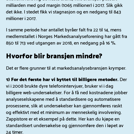
milliarden med god margin (1065 millioner) i 2017. Slik gikk
det ikke. I stedet fikk vi stagnasjon og en nedgang til 843
millioner i 2017.
I samme periode har antallet byråer falt fra 22 til 14, mens
medlemstallet i Norges Markedsanalyseforening har gått fra
850 til 713 ved utgangen av 2018, en nedgang på 16 %.
Hvorfor blir bransjen mindre?
Det er flere grunner til at markedsanalysebransjen krymper.
1) For det første har vi byttet til billigere metoder.
Der
vi i 2008 brukte dyre telefonintervjuer, bruker vi i dag
billigere web-undersøkelser. For å få ned kostnadene jobber
analyseselskapene med å standardisere og automatisere
prosessene, slik at undersøkelser kan gjennomføres raskt
og effektivt med et minimum av menneskelig involvering.
Zappistore er et eksempel på dette. Her kan du kjøpe en
standardisert undersøkelse og gjennomføre den i løpet av
24 timer.