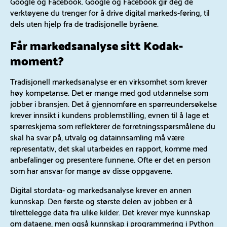
Google og Facebook. Google og Facebook gir deg de
verktøyene du trenger for å drive digital markeds-føring, til
dels uten hjelp fra de tradisjonelle byråene.
Får markedsanalyse sitt Kodak-
moment?
Tradisjonell markedsanalyse er en virksomhet som krever
høy kompetanse. Det er mange med god utdannelse som
jobber i bransjen. Det å gjennomføre en spørreundersøkelse
krever innsikt i kundens problemstilling, evnen til å lage et
spørreskjema som reflekterer de forretningsspørsmålene du
skal ha svar på, utvalg og datainnsamling må være
representativ, det skal utarbeides en rapport, komme med
anbefalinger og presentere funnene. Ofte er det en person
som har ansvar for mange av disse oppgavene.
Digital stordata- og markedsanalyse krever en annen
kunnskap. Den første og største delen av jobben er å
tilrettelegge data fra ulike kilder. Det krever mye kunnskap
om dataene, men også kunnskap i programmering i Python