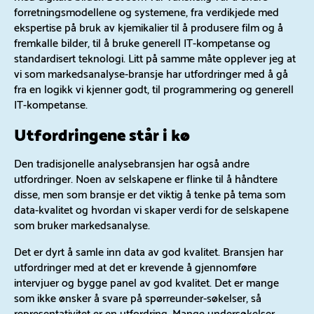
forretningsmodellene og systemene, fra verdikjede med
ekspertise på bruk av kjemikalier til å produsere film og å
fremkalle bilder, til å bruke generell IT-kompetanse og
standardisert teknologi. Litt på samme måte opplever jeg at
vi som markedsanalyse-bransje har utfordringer med å gå
fra en logikk vi kjenner godt, til programmering og generell
IT-kompetanse.
Utfordringene står i kø
Den tradisjonelle analysebransjen har også andre
utfordringer. Noen av selskapene er flinke til å håndtere
disse, men som bransje er det viktig å tenke på tema som
data-kvalitet og hvordan vi skaper verdi for de selskapene
som bruker markedsanalyse.
Det er dyrt å samle inn data av god kvalitet. Bransjen har
utfordringer med at det er krevende å gjennomføre
intervjuer og bygge panel av god kvalitet. Det er mange
som ikke ønsker å svare på spørreunder-søkelser, så
representativitet er en utfordring. Mange undersøkelser