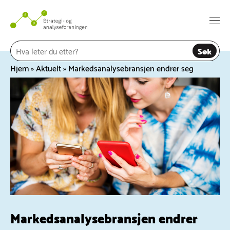
Hopp
til
Togg
innhold
navi
Søk
Hjem
»
Aktuelt
»
Markedsanalysebransjen endrer seg
Markedsanalysebransjen endrer