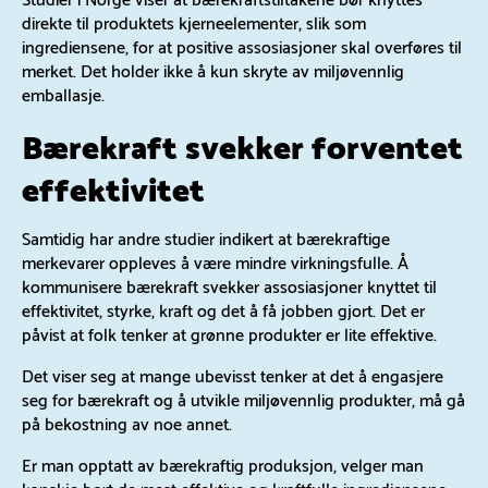
direkte til produktets kjerneelementer, slik som
ingrediensene, for at positive assosiasjoner skal overføres til
merket. Det holder ikke å kun skryte av miljøvennlig
emballasje.
Bærekraft svekker forventet
effektivitet
Samtidig har andre studier indikert at bærekraftige
merkevarer oppleves å være mindre virkningsfulle. Å
kommunisere bærekraft svekker assosiasjoner knyttet til
effektivitet, styrke, kraft og det å få jobben gjort. Det er
påvist at folk tenker at grønne produkter er lite effektive.
Det viser seg at mange ubevisst tenker at det å engasjere
seg for bærekraft og å utvikle miljøvennlig produkter, må gå
på bekostning av noe annet.
Er man opptatt av bærekraftig produksjon, velger man
kanskje bort de mest effektive og kraftfulle ingrediensene