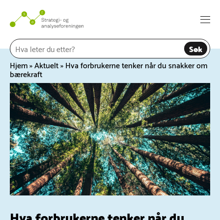
Hopp
til
Togg
innhold
navi
Søk
Hjem
»
Aktuelt
»
Hva forbrukerne tenker når du snakker om
bærekraft
Hva forbrukerne tenker når du