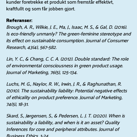
kunder foretrekke et produkt som fremstår effektivt,
kraftfullt og som får jobben gjort.
Referanser:
Brough, A. R., Wilkie, J. E., Ma, J., Isaac, M. S., & Gal, D. (2016).
Is eco-friendly unmanly? The green-feminine stereotype and
its effect on sustainable consumption. Journal of Consumer
Research, 43(4), 567-582.
Lin, Y. C., & Chang, C. C. A. (2012). Double standard: The role
of environmental consciousness in green product usage.
Journal of Marketing, 76(5), 125-134.
Luchs, M. G., Naylor, R. W., Irwin, J. R., & Raghunathan, R.
(2010). The sustainability liability: Potential negative effects
of ethicality on product preference. Journal of Marketing,
74(5), 18-31.
Skard, S., Jørgensen, S., & Pedersen, L. J. T. (2020). When is
sustainability a liability, and when is it an asset? Quality
Inferences for core and peripheral attributes. Journal of
Business Ethics, 1-24.