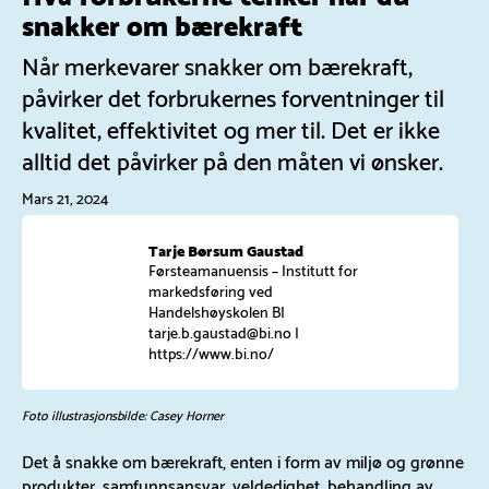
snakker om bærekraft
Når merkevarer snakker om bærekraft,
påvirker det forbrukernes forventninger til
kvalitet, effektivitet og mer til. Det er ikke
alltid det påvirker på den måten vi ønsker.
Mars 21, 2024
Tarje Børsum Gaustad
Førsteamanuensis – Institutt for
markedsføring ved
Handelshøyskolen BI
tarje.b.gaustad@bi.no
|
https://www.bi.no/
Foto illustrasjonsbilde:
Casey Horner
Det å snakke om bærekraft, enten i form av miljø og grønne
produkter, samfunnsansvar, veldedighet, behandling av