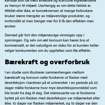
av hensyn til miljøet. Uavhengig av om dette faktisk er
tilfellet eller ikke, er konsekvensen at mange forbrukere
bruker større mengder av miljøvennlige produkter, og
innforstått at man trenger mer for å få den effekten man
ønsker.
Dermed går fort den miljømessige vinningen opp i
spinningen. Og selv om økt konsum kan høres bra ut
kommersielt, er det naturligvis en risiko for at kunden heller
velger konkurrenten om du oppfattes som lite effektiv.
Bærekraft og overforbruk
I en studie som illustrerer sammenhengen mellom
bærekraft og konsum satte forskerne ut flasker med
desinfeksjon i kantinen på et universitet. I en periode på 20
dager målte forskerne hvor mye desinfeksjonsmiddel som
ble brukt fra dag til dag. Det interessante var at forskerne
byttet på om flasken med desinfeksjon var miljømerket eller
ikke. 10 dager var flasken miljømerket, og 10 dager var den