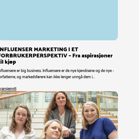
INFLUENSER MARKETING I ET
FORBRUKERPERSPEKTIV – Fra aspirasjoner
il kjøp
nfluensere er big business. Influensere er de nye kjendisene og de nye -
orfatterne, og markedsførere kan ikke lenger unngå dem i…
ransjenytt