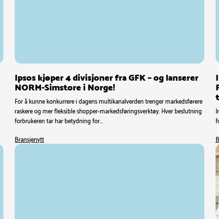
Ipsos kjøper 4 divisjoner fra GFK – og lanserer
NORM-Simstore i Norge!
t
,
For å kunne konkurrere i dagens multikanalverden trenger markedsførere
raskere og mer fleksible shopper-markedsføringsverktøy. Hver beslutning
I
forbrukeren tar har betydning for…
f
Bransjenytt
B