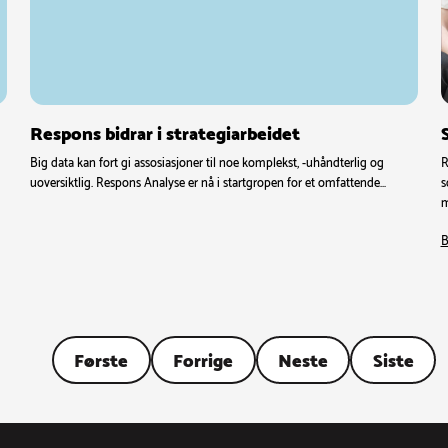
Respons bidrar i strategiarbeidet
Big data kan fort gi assosiasjoner til noe komplekst, -uhåndterlig og
R
uoversiktlig. Respons Analyse er nå i startgropen for et omfattende…
s
m
B
Første
Forrige
Neste
Siste