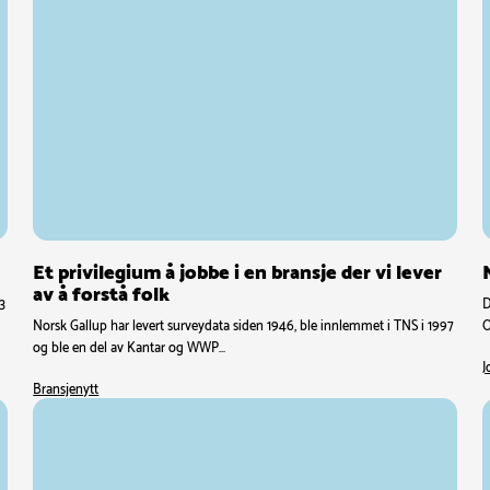
Et privilegium å jobbe i en bransje der vi lever
av å forstå folk
63
D
Norsk Gallup har levert surveydata siden 1946, ble innlemmet i TNS i 1997
O
og ble en del av Kantar og WWP…
J
Bransjenytt