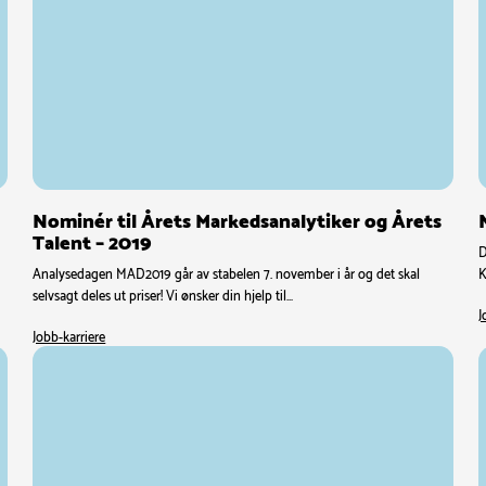
Nominér til Årets Markedsanalytiker og Årets
Talent – 2019
D
m
Analysedagen MAD2019 går av stabelen 7. november i år og det skal
K
selvsagt deles ut priser! Vi ønsker din hjelp til…
J
Jobb-karriere