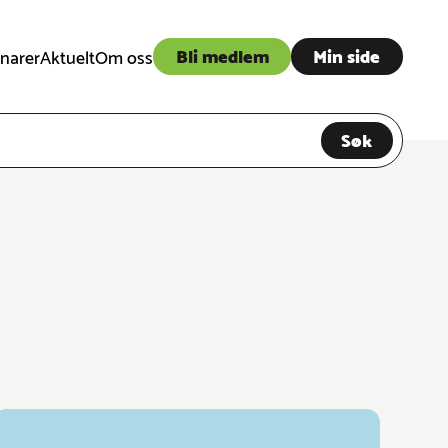
Bli medlem
Min side
narer
Aktuelt
Om oss
Søk