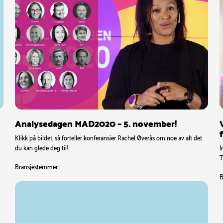
Analysedagen MAD2020 – 5. november!
Klikk på bildet, så forteller konferansier Rachel Øverås om noe av alt det
du kan glede deg til!
I
T
Bransjestemmer
B