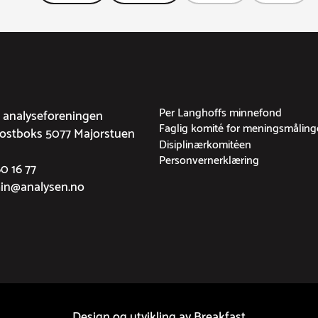
Per Langhoffs minnefond
g analyseforeningen
Faglig komité for meningsmåling
Postboks 5077 Majorstuen
Disiplinærkomitéen
Personvernerklæring
60 16 77
min@analysen.no
Design og utvikling av
Breakfast