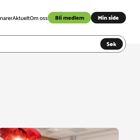
Bli medlem
Min side
narer
Aktuelt
Om oss
Søk