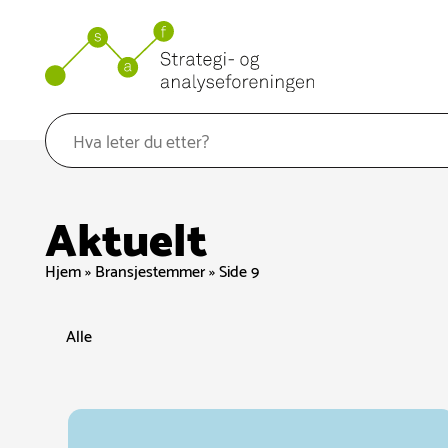
Hopp
til
innhold
Aktuelt
Hjem
»
Bransjestemmer
»
Side 9
Alle