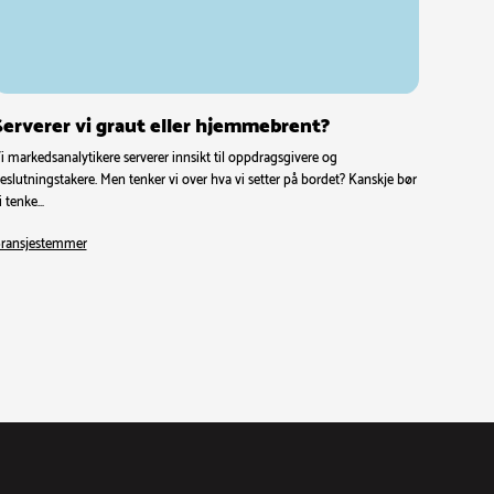
Serverer vi graut eller hjemmebrent?
i markedsanalytikere serverer innsikt til oppdragsgivere og
eslutningstakere. Men tenker vi over hva vi setter på bordet? Kanskje bør
i tenke…
ransjestemmer