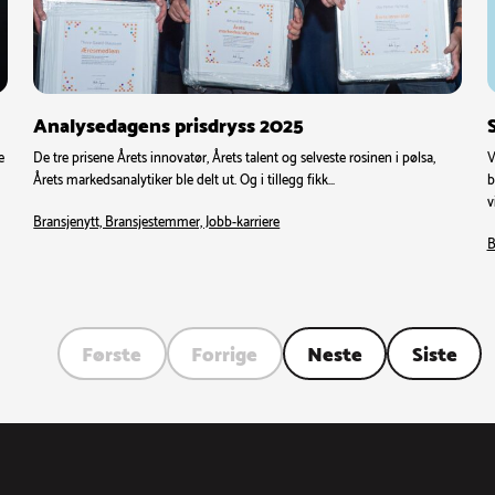
Analysedagens prisdryss 2025
e
De tre prisene Årets innovatør, Årets talent og selveste rosinen i pølsa,
V
Årets markedsanalytiker ble delt ut. Og i tillegg fikk…
b
v
Bransjenytt, Bransjestemmer, Jobb-karriere
B
Første
Forrige
Neste
Siste