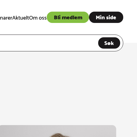
Bli medlem
Min side
narer
Aktuelt
Om oss
Søk