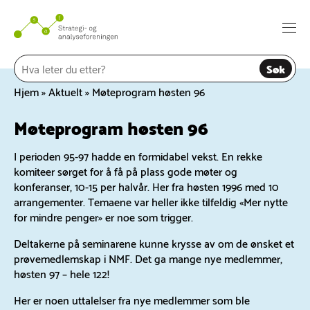
Hopp
til
Togg
innhold
navi
Søk
Hjem
»
Aktuelt
»
Møteprogram høsten 96
Møteprogram høsten 96
I perioden 95-97 hadde en formidabel vekst. En rekke
komiteer sørget for å få på plass gode møter og
konferanser, 10-15 per halvår. Her fra høsten 1996 med 10
arrangementer. Temaene var heller ikke tilfeldig «Mer nytte
for mindre penger» er noe som trigger.
Deltakerne på seminarene kunne krysse av om de ønsket et
prøvemedlemskap i NMF. Det ga mange nye medlemmer,
høsten 97 – hele 122!
Her er noen uttalelser fra nye medlemmer som ble