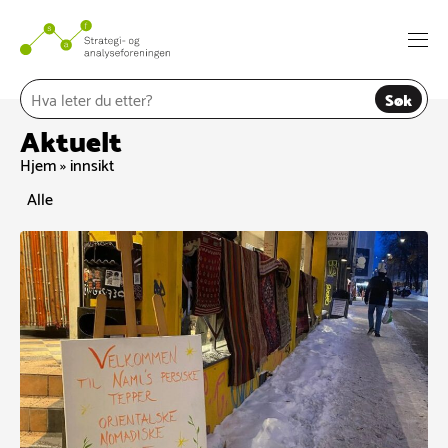
Hopp
til
Togg
innhold
navi
Søk
Aktuelt
Hjem
»
innsikt
Alle