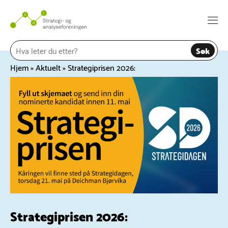
Hopp
til
Togg
innhold
navi
Søk
Hjem
»
Aktuelt
»
Strategiprisen 2026:
Strategiprisen 2026: