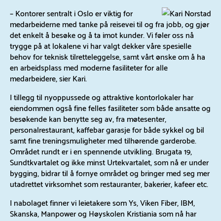
– Kontorer sentralt i Oslo er viktig for
medarbeiderne med tanke på reisevei til og fra jobb, og gjør
det enkelt å besøke og å ta imot kunder. Vi føler oss nå
trygge på at lokalene vi har valgt dekker våre spesielle
behov for teknisk tilretteleggelse, samt vårt ønske om å ha
en arbeidsplass med moderne fasiliteter for alle
medarbeidere, sier Kari.
I tillegg til nyoppussede og attraktive kontorlokaler har
eiendommen også fine felles fasiliteter som både ansatte og
besøkende kan benytte seg av, fra møtesenter,
personalrestaurant, kaffebar garasje for både sykkel og bil
samt fine treningsmuligheter med tilhørende garderobe.
Området rundt er i en spennende utvikling. Brugata 19,
Sundtkvartalet og ikke minst Urtekvartalet, som nå er under
bygging, bidrar til å fornye området og bringer med seg mer
utadrettet virksomhet som restauranter, bakerier, kafeer etc.
I nabolaget finner vi leietakere som Ys, Viken Fiber, IBM,
Skanska, Manpower og Høyskolen Kristiania som nå har