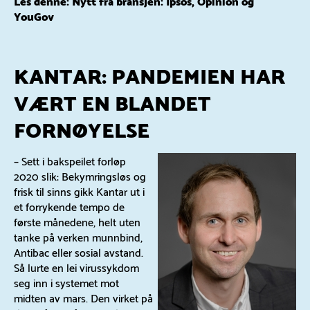
Les denne:
Nytt fra bransjen: Ipsos, Opinion og
YouGov
KANTAR: PANDEMIEN HAR
VÆRT EN BLANDET
FORNØYELSE
– Sett i bakspeilet forløp
2020 slik: Bekymringsløs og
frisk til sinns gikk Kantar ut i
et forrykende tempo de
første månedene, helt uten
tanke på verken munnbind,
Antibac eller sosial avstand.
Så lurte en lei virussykdom
seg inn i systemet mot
midten av mars. Den virket på