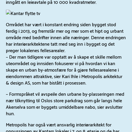
inngått en leieavtale på 10 000 kvadratmeter.
Området har vært i konstant endring siden bygget stod
ferdig i 2013, og fremstår mer og mer som et hipt og urbant
område med bedrifter innen alle næringer. Denne endringen
har interiørarkitektene tatt med seg inn i bygget og det
preger lokalenes fellesarealer.
– Der man tidligere var opptatt av å skape et skille mellom
uteområdet og innsiden fokuserer vi på hvordan vi kan
skape en urban by-atmosfære for å gjøre fellesarealene i
eiendommen attraktive, sier Kari Ihle i Metropolis arkitektur
& design AS, som har bistått i prosessen.
– Formspråket vil avspeile den urbane by-plasseringen med
nær tilknytting til Oslos store parkdrag som går langs hele
Akerselva som er byggets umiddelbare nabo, sier avslutter
hun.
Metropolis har også vært ansvarlig interiørarkitekt for
oppussingen av Kantars lokaler i 7. og 8. etasje og de har