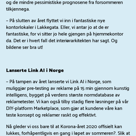
og de mindre pessimistiske prognosene fra forsommeren
tilkjennega.
– På slutten av året flyttet vi inn i fantastiske nye
kontorlokaler i Lakkegata. Eller, vi antar jo at de er
fantastiske, for vi sitter jo hele gjengen på hjemmekontor
da. Det er i hvert fall det interiørarkitekten har sagt. Og
bildene ser bra ut!
Lanserte Link AI i Norge
– På tampen av året lanserte vi Link AI i Norge, som
muliggjør pre-testing av reklame på 15 min gjennom kunstig
intelligens, bygget på verdens største normdatabase av
reklametester. Vi kan også tilby stadig flere løsninger på vår
DIY-platform Marketplace, som gjør at kundene våre kan
teste konsept og reklamer raskt og effektivt.
Nå gleder vi oss bare til at Korona-året 2020 offisielt kan
lukkes, forhåpentligvis en gang i løpet av sommeren?. Slik at