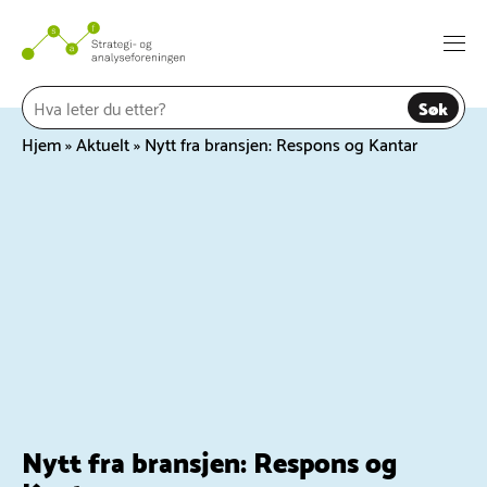
Hopp
til
Togg
innhold
navi
Søk
Hjem
»
Aktuelt
»
Nytt fra bransjen: Respons og Kantar
Nytt fra bransjen: Respons og