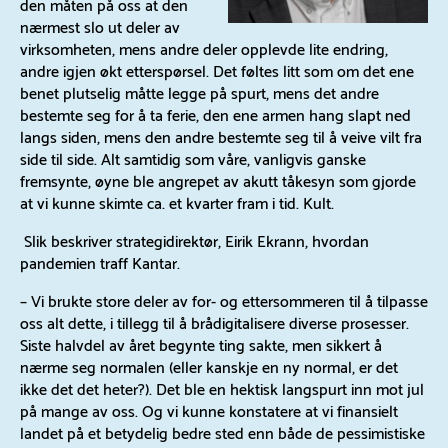
den måten på oss at den
nærmest slo ut deler av
virksomheten, mens andre deler opplevde lite endring,
andre igjen økt etterspørsel. Det føltes litt som om det ene
benet plutselig måtte legge på spurt, mens det andre
bestemte seg for å ta ferie, den ene armen hang slapt ned
langs siden, mens den andre bestemte seg til å veive vilt fra
side til side. Alt samtidig som våre, vanligvis ganske
fremsynte, øyne ble angrepet av akutt tåkesyn som gjorde
at vi kunne skimte ca. et kvarter fram i tid. Kult.
Slik beskriver strategidirektør, Eirik Ekrann, hvordan
pandemien traff Kantar.
– Vi brukte store deler av for- og ettersommeren til å tilpasse
oss alt dette, i tillegg til å brådigitalisere diverse prosesser.
Siste halvdel av året begynte ting sakte, men sikkert å
nærme seg normalen (eller kanskje en ny normal, er det
ikke det det heter?). Det ble en hektisk langspurt inn mot jul
på mange av oss. Og vi kunne konstatere at vi finansielt
landet på et betydelig bedre sted enn både de pessimistiske