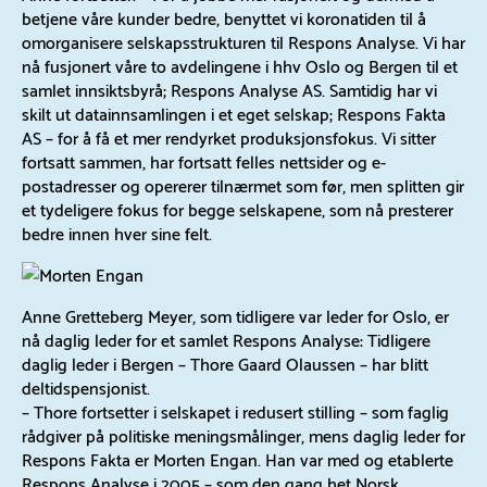
betjene våre kunder bedre, benyttet vi koronatiden til å
omorganisere selskapsstrukturen til Respons Analyse. Vi har
nå fusjonert våre to avdelingene i hhv Oslo og Bergen til et
samlet innsiktsbyrå; Respons Analyse AS. Samtidig har vi
skilt ut datainnsamlingen i et eget selskap; Respons Fakta
AS – for å få et mer rendyrket produksjonsfokus. Vi sitter
fortsatt sammen, har fortsatt felles nettsider og e-
postadresser og opererer tilnærmet som før, men splitten gir
et tydeligere fokus for begge selskapene, som nå presterer
bedre innen hver sine felt.
Anne Gretteberg Meyer, som tidligere var leder for Oslo, er
nå daglig leder for et samlet Respons Analyse: Tidligere
daglig leder i Bergen – Thore Gaard Olaussen – har blitt
deltidspensjonist.
– Thore fortsetter i selskapet i redusert stilling – som faglig
rådgiver på politiske meningsmålinger, mens daglig leder for
Respons Fakta er Morten Engan. Han var med og etablerte
Respons Analyse i 2005 – som den gang het Norsk