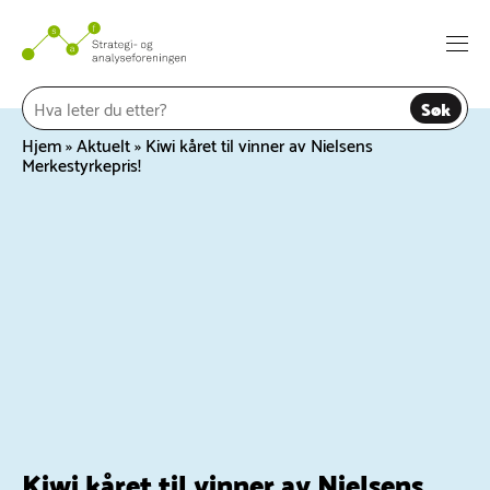
Hopp
til
Togg
innhold
navi
Søk
Hjem
»
Aktuelt
»
Kiwi kåret til vinner av Nielsens
Merkestyrkepris!
Kiwi kåret til vinner av Nielsens