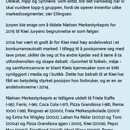
Delikat, Hipp og Synnøve. Som alltid, blir det vanskelig når vi
skal vurdere topp-5 gruppen, fordi de operer innenfor ulike
markedssegmenter, sier Ellingsen.
Juryen ble enige om å tildele Nielsen Merkestyrkepris for
2015 til Kiwi. Juryens begrunnelse er som følger:
2014 har vært et godt år for Kiwi med høy andelsvekst i et
konkurranseutsatt marked. I tillegg til å posisjonere seg med
lave priser, skiller de seg ut fra andre kjeder ved å tørre å ta
utfordrerrollen og skape debatt. «Sunnhet til folket», miljø –
og samfunnsansvar er blant Kiwis kjernesaker som er blitt
synliggjort i media og i butikk. Dette har bidratt til at Kiwi har
fått en betydelig styrket posisjon hos forbruker, og er en av
andelsvinnerne i 2014.
Nielsen Merkestyrkepris er tidligere utdelt til Friele Kaffe
(-95), Farris, (-96), Coca Cola (-97), Pizza Grandiosa (-98), Rema
1000 (-99), Ringnes øl (2000), Freia Melkesjokolade (2001)
og Extra fra Wrigley (2002), Laban fra Nidar (2003) og Toro
(2004) og Pizza Grandiosa igjen i 2005, Kiwi (2006), Pepsi
Max (2007), Fjordland (2008), Ideal Wasa (2009), Rema