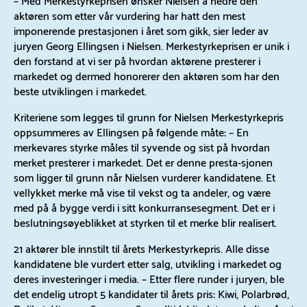
aktøren som etter vår vurdering har hatt den mest
imponerende prestasjonen i året som gikk, sier leder av
juryen Georg Ellingsen i Nielsen. Merkestyrkeprisen er unik i
den forstand at vi ser på hvordan aktørene presterer i
markedet og dermed honorerer den aktøren som har den
beste utviklingen i markedet.
Kriteriene som legges til grunn for Nielsen Merkestyrkepris
oppsummeres av Ellingsen på følgende måte: – En
merkevares styrke måles til syvende og sist på hvordan
merket presterer i markedet. Det er denne presta-sjonen
som ligger til grunn når Nielsen vurderer kandidatene. Et
vellykket merke må vise til vekst og ta andeler, og være
med på å bygge verdi i sitt konkurransesegment. Det er i
beslutningsøyeblikket at styrken til et merke blir realisert.
21 aktører ble innstilt til årets Merkestyrkepris. Alle disse
kandidatene ble vurdert etter salg, utvikling i markedet og
deres investeringer i media. – Etter flere runder i juryen, ble
det endelig utropt 5 kandidater til årets pris: Kiwi, Polarbrød,