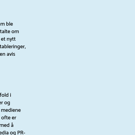
om ble
rtalte om
et nytt
ableringer,
en avis
old i
er og
t mediene
 ofte er
 med å
edia og PR-