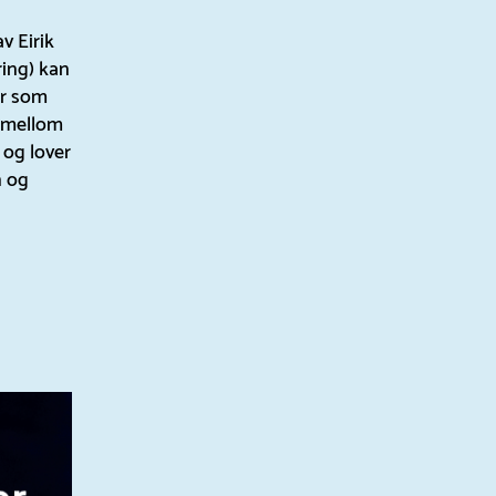
v Eirik
ing) kan
er som
s mellom
 og lover
n og