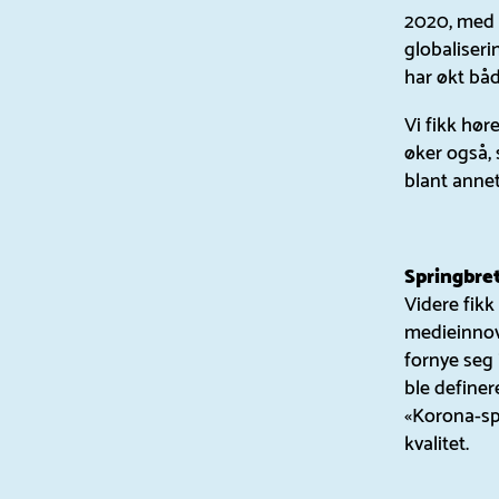
2020, med s
globaliseri
har økt båd
Vi fikk hør
øker også, 
blant annet
Springbre
Videre fik
medieinnov
fornye seg
ble definer
«Korona-sp
kvalitet.