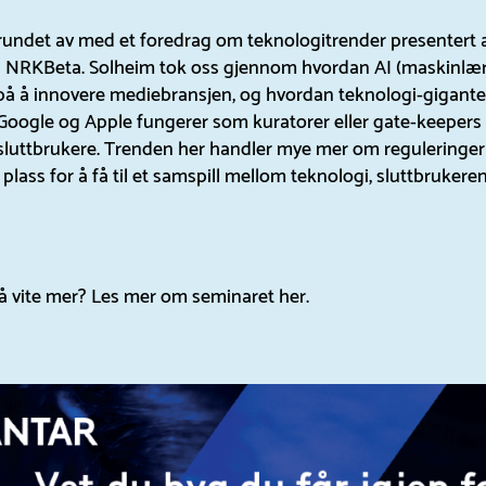
rundet av med et foredrag om teknologitrender presentert a
a NRKBeta. Solheim tok oss gjennom hvordan AI (maskinlær
å å innovere mediebransjen, og hvordan teknologi-gigant
Google og Apple fungerer som kuratorer eller gate-keeper
sluttbrukere. Trenden her handler mye mer om reguleringer
lass for å få til et samspill mellom teknologi, sluttbrukere
å vite mer? Les mer om seminaret
her
.