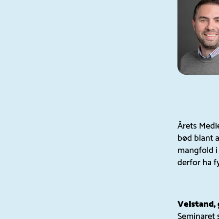
Årets Medie
bød blant a
mangfold i
derfor ha f
Velstand, 
Seminaret 