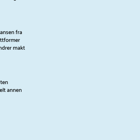
ansen fra
attformer
andrer makt
åten
helt annen