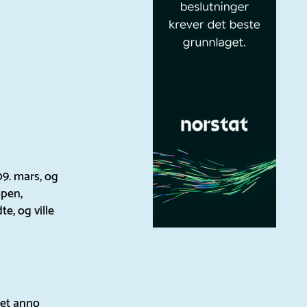
09. mars, og
mpen,
e, og ville
pet anno