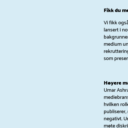
Fikk du m
Vi fikk ogs
lansert i 
bakgrunnen
medium und
rekrutterin
som presen
Høyere ma
Umar Ashra
mediebrans
hvilken rol
publiserer,
negativt. U
møte diskr