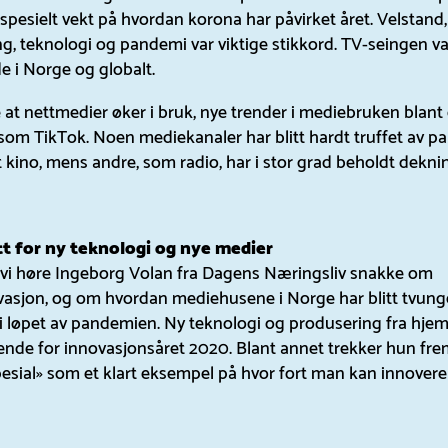
pesielt vekt på hvordan korona har påvirket året. Velstand,
ng, teknologi og pandemi var viktige stikkord. TV-seingen 
e i Norge og globalt.
e at nettmedier øker i bruk, nye trender i mediebruken blant
som TikTok. Noen mediekanaler har blitt hardt truffet av p
 kino, mens andre, som radio, har i stor grad beholdt dekni
tt for ny teknologi og nye medier
k vi høre Ingeborg Volan fra Dagens Næringsliv snakke om
asjon, og om hvordan mediehusene i Norge har blitt tvunget
 i løpet av pandemien. Ny teknologi og produsering fra hj
ende for innovasjonsåret 2020. Blant annet trekker hun fre
esial» som et klart eksempel på hvor fort man kan innovere