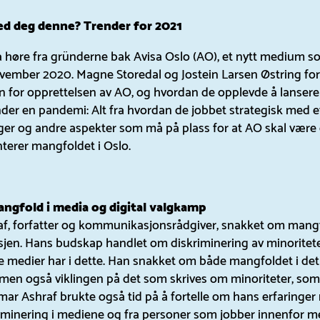
ed deg denne?
Trender for 2021
å høre fra gründerne bak Avisa Oslo (AO), et nytt medium s
november 2020. Magne Storedal og Jostein Larsen Østring fo
 for opprettelsen av AO, og hvordan de opplevde å lansere 
er en pandemi: Alt fra hvordan de jobbet strategisk med et
ger og andre aspekter som må på plass for at AO skal være 
terer mangfoldet i Oslo.
ngfold i media og digital valgkamp
f, forfatter og kommunikasjonsrådgiver, snakket om mangf
jen. Hans budskap handlet om diskriminering av minoritet
le medier har i dette. Han snakket om både mangfoldet i de
 men også viklingen på det som skrives om minoriteter, som
mar Ashraf brukte også tid på å fortelle om hans erfaringer
iminering i mediene og fra personer som jobber innenfor m