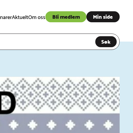
Bli medlem
Min side
narer
Aktuelt
Om oss
Søk