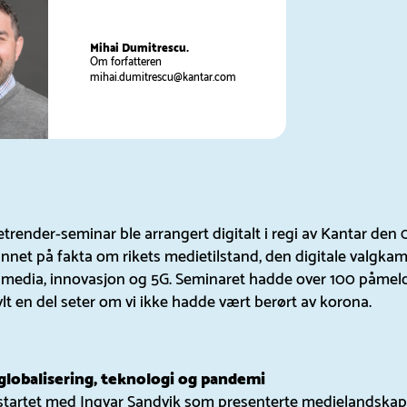
Mihai Dumitrescu.
Om forfatteren
mihai.dumitrescu@kantar.com
trender-seminar ble arrangert digitalt i regi av Kantar den 
nnet på fakta om rikets medietilstand, den digitale valgka
 media, innovasjon og 5G. Seminaret hadde over 100 påmeldt
ylt en del seter om vi ikke hadde vært berørt av korona.
globalisering, teknologi og pandemi
startet med Ingvar Sandvik som presenterte medielandska