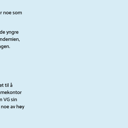
var noe som
 de yngre
andemien,
ngen.
 til å
emmekontor
m VG sin
 noe av høy