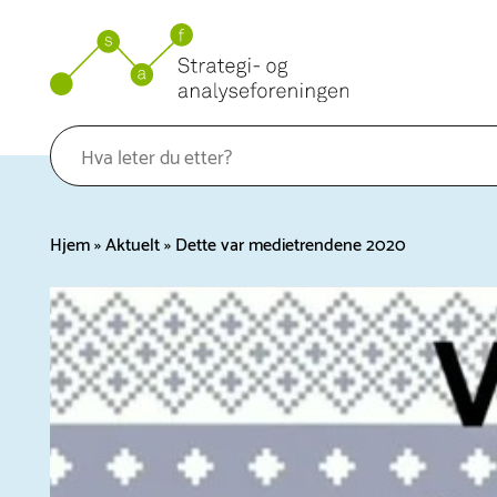
Hopp
til
innhold
Hjem
»
Aktuelt
»
Dette var medietrendene 2020