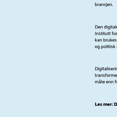
bransjen.
Den digita
Institutt f
kan brukes
og politisk
Digitaliser
transformer
måte enn fø
Les mer:
D