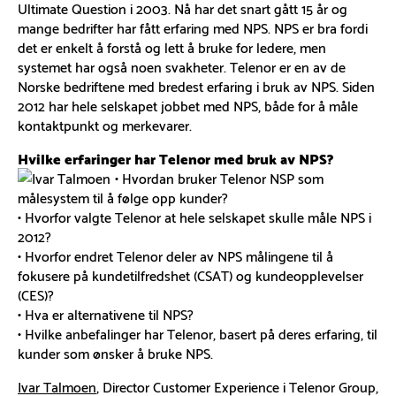
Ultimate Question i 2003. Nå har det snart gått 15 år og
mange bedrifter har fått erfaring med NPS. NPS er bra fordi
det er enkelt å forstå og lett å bruke for ledere, men
systemet har også noen svakheter. Telenor er en av de
Norske bedriftene med bredest erfaring i bruk av NPS. Siden
2012 har hele selskapet jobbet med NPS, både for å måle
kontaktpunkt og merkevarer.
Hvilke erfaringer har Telenor med bruk av NPS?
• Hvordan bruker Telenor NSP som
målesystem til å følge opp kunder?
• Hvorfor valgte Telenor at hele selskapet skulle måle NPS i
2012?
• Hvorfor endret Telenor deler av NPS målingene til å
fokusere på kundetilfredshet (CSAT) og kundeopplevelser
(CES)?
• Hva er alternativene til NPS?
• Hvilke anbefalinger har Telenor, basert på deres erfaring, til
kunder som ønsker å bruke NPS.
Ivar Talmoen
, Director Customer Experience i Telenor Group,