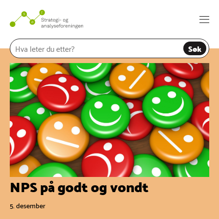
Hopp
til
Togg
innhold
navi
Søk
NPS på godt og vondt
5. desember