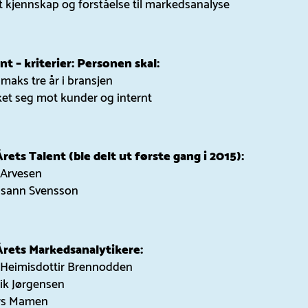
et kjennskap og forståelse til markedsanalyse
nt – kriterier: Personen skal:
 maks tre år i bransjen
ket seg mot kunder og internt
Årets Talent (ble delt ut første gang i 2015):
 Arvesen
usann Svensson
Årets Markedsanalytikere:
 Heimisdottir Brennodden
rik Jørgensen
rs Mamen