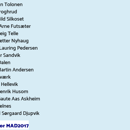
ian Tolonen
Kroghrud
ld Silkoset
Arne Futsæter
ig Telle
etter Nyhaug
Lauring Pedersen
r Sandvik
Dalen
artin Andersen
Kværk
Hellevik
Henrik Husom
Gaute Aas Askheim
Selnes
d Sørgaard Djupvik
for MAD2017