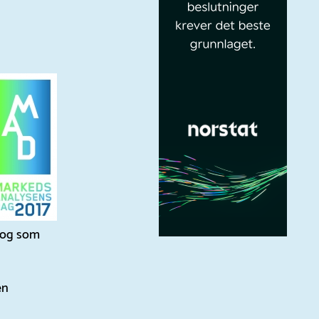
t og som
en