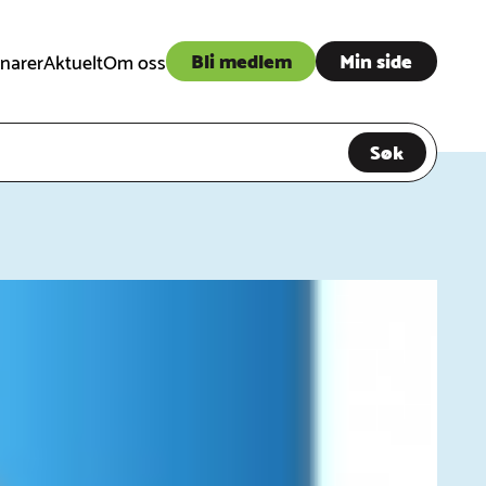
Bli medlem
Min side
narer
Aktuelt
Om oss
Søk