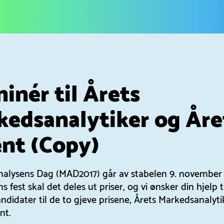
inér til Årets
kedsanalytiker og Åre
ent (Copy)
alysens Dag (MAD2017) går av stabelen 9. november i
s fest skal det deles ut priser, og vi ønsker din hjelp ti
ndidater til de to gjeve prisene, Årets Markedsanalyti
nt.