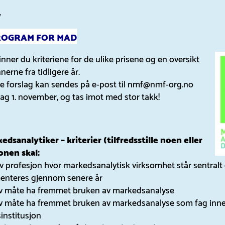
7
ROGRAM FOR MAD
nner du kriteriene for de ulike prisene og en oversikt
nerne fra tidligere år.
 forslag kan sendes på e-post til nmf@nmf-org.no
ag 1. november, og tas imot med stor takk!
edsanalytiker – kriterier (tilfredsstille noen eller
sonen skal:
iv profesjon hvor markedsanalytisk virksomhet står sentral
nteres gjennom senere år
tiv måte ha fremmet bruken av markedsanalyse
tiv måte ha fremmet bruken av markedsanalyse som fag inn
institusjon