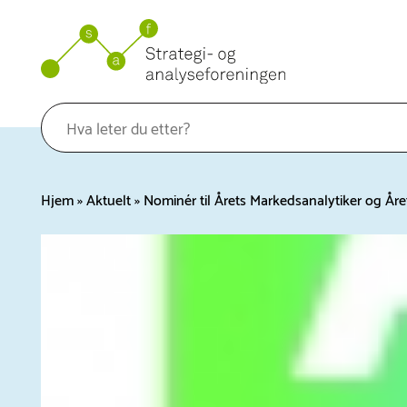
Hopp
til
innhold
Hjem
»
Aktuelt
»
Nominér til Årets Markedsanalytiker og Åre