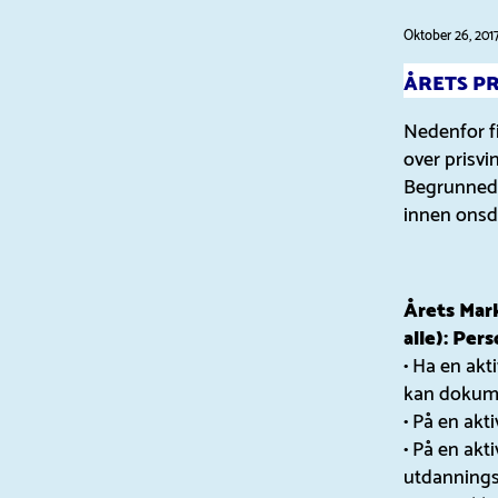
Oktober 26, 201
ÅRETS P
Nedenfor fi
over prisvin
Begrunnede
innen onsd
Årets Mark
alle): Per
• Ha en akt
kan dokume
• På en ak
• På en ak
utdannings