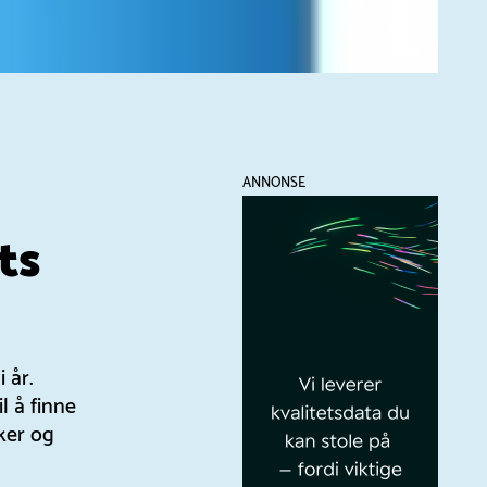
ANNONSE
ts
 år.
l å finne
ker og