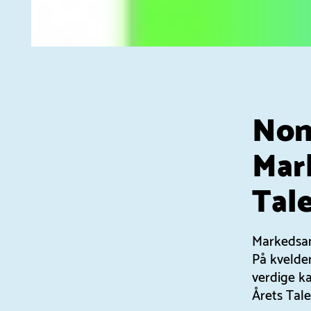
Nom
Mar
Tal
Markedsan
På kvelden
verdige ka
Årets Tale