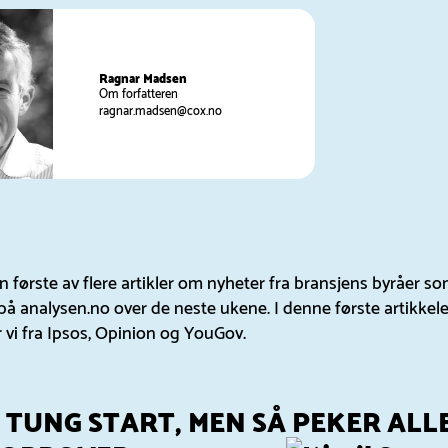
Ragnar Madsen
Om forfatteren
ragnar.madsen@cox.no
n første av flere artikler om nyheter fra bransjens byråer som
på analysen.no over de neste ukene. I denne første artikkel
 vi fra Ipsos, Opinion og YouGov.
: TUNG START, MEN SÅ PEKER ALL