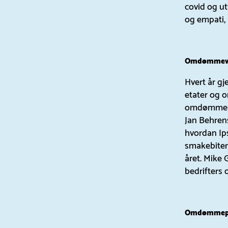
covid og utv
og empati, 
Omdømmew
Hvert år g
etater og o
omdømmesem
Jan Behren
hvordan Ip
smakebiter 
året. Mike 
bedrifters
Omdømmepris