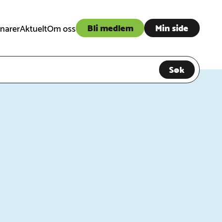
Bli medlem
Min side
narer
Aktuelt
Om oss
Søk