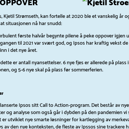
 OPPOVER
, Kjetil Strømseth, kan fortelle at 2020 ble et vanskelig år o
at situasjonen nå har snudd:
turbulent første halvår begynte pilene å peke oppover igjen 
gangen til 2021 var svært god, og Ipsos har kraftig vekst de 
n i det nye året.
dette er antall nyansettelser. 6 nye fjes er allerede på plass i
nen, og 5-6 nye skal på plass før sommerferien.
er
lanserte Ipsos sitt Call to Action-program. Det består av ny
kter og analyse som også går i dybden på den pandemien vi 
t er utviklet nye smarte løsninger for kartlegging av merkev
lys av den nye konteksten, de fleste av Ipssos sine trackere h