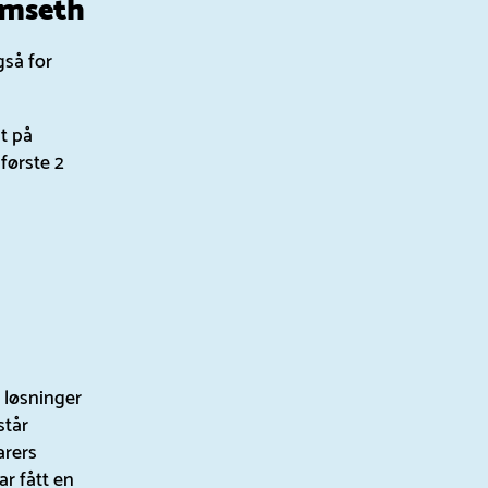
gså for
ut på
første 2
e løsninger
står
arers
ar fått en