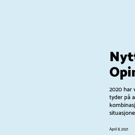
Nytt
Opi
2020 har 
tyder på a
kombinasjo
situasjone
April 8, 2021