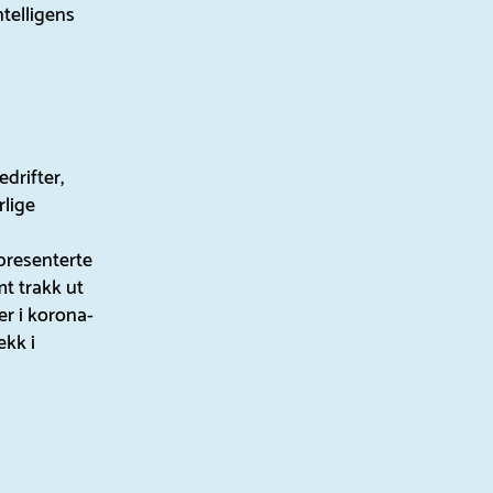
ntelligens
drifter,
rlige
presenterte
t trakk ut
er i korona-
ekk i