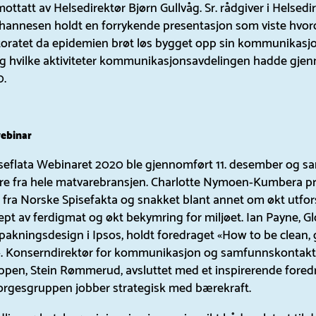
mottatt av Helsedirektør Bjørn Gullvåg. Sr. rådgiver i Helsedi
ohannesen holdt en forrykende presentasjon som viste hvo
toratet da epidemien brøt løs bygget opp sin kommunikasj
og hvilke aktiviteter kommunikasjonsavdelingen hadde gje
0.
ebinar
seflata Webinaret 2020 ble gjennomført 11. desember og sa
ere fra hele matvarebransjen. Charlotte Nymoen-Kumbera p
fra Norske Spisefakta og snakket blant annet om økt utfors
pt av ferdigmat og økt bekymring for miljøet. Ian Payne, Gl
 pakningsdesign i Ipsos, holdt foredraget «How to be clean,
». Konserndirektør for kommunikasjon og samfunnskontakt 
pen, Stein Rømmerud, avsluttet med et inspirerende fore
rgesgruppen jobber strategisk med bærekraft.