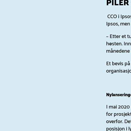
PILER
CCO i Ipsos
Ipsos, men 
– Etter et 
høsten. Inn
månedene in
Et bevis på 
organisasjo
Nylansering
I mai 2020 
for prosje
overfor. De
posisjon i 