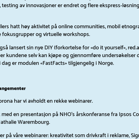
 testing av innovasjoner er endret og flere ekspress-løsning
llers hatt høy aktivitet på online communities, mobil etnogra
e fokusgrupper og virtuelle workshops.
gså lansert sin nye DIY (forkortelse for «do it yourself», red
der kundene selv kan kjøpe og gjennomføre undersøkelser d
 i dag er modulen «FastFacts» tilgjengelig i Norge.
rangementer
rona har vi avholdt en rekke webinarer.
et med en presentasjon på NHO’s årskonferanse fra Ipsos C
athalie Warembourg.
 på våre webinarer: kreativitet som drivkraft i reklame, Si