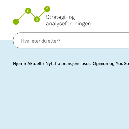
Hopp
til
innhold
Hjem
»
Aktuelt
»
Nytt fra bransjen: Ipsos, Opinion og YouG