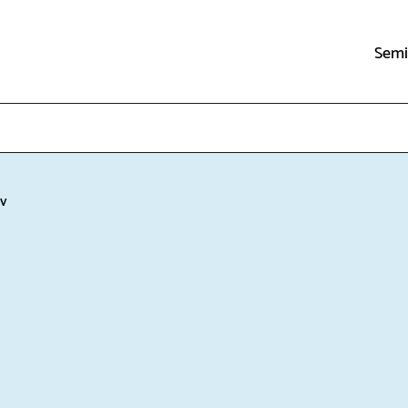
Semi
ov