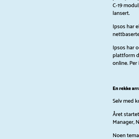
C-19 modul,
lansert.
Ipsos har e
nettbasert
Ipsos har o
plattform 
online. Per
En rekke ar
Selv med ko
Året start
Manager, N
Noen temaer