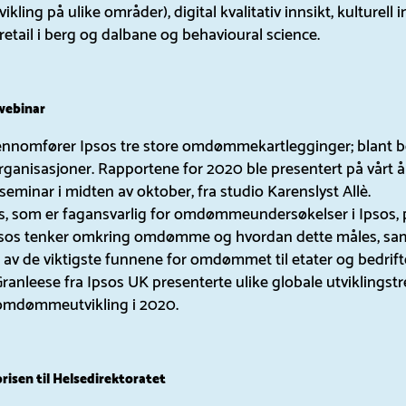
ikling på ulike områder), digital kvalitativ innsikt, kulturell i
retail i berg og dalbane og behavioural science.
ebinar
jennomfører Ipsos tre store omdømmekartlegginger; blant be
rganisasjoner. Rapportene for 2020 ble presentert på vårt å
inar i midten av oktober, fra studio Karenslyst Allè.
s, som er fagansvarlig for omdømmeundersøkelser i Ipsos, 
sos tenker omkring omdømme og hvordan dette måles, sam
av de viktigste funnene for omdømmet til etater og bedrift
Granleese fra Ipsos UK presenterte ulike globale utviklingstr
 omdømmeutvikling i 2020.
en til Helsedirektoratet