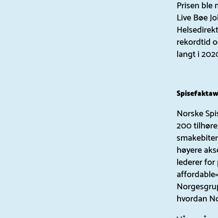
Prisen ble 
Live Bøe J
Helsedirek
rekordtid 
langt i 202
Spisefaktaw
Norske Spi
200 tilhør
smakebiter 
høyere akse
lederer for
affordable
Norgesgrup
hvordan No