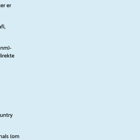
er er
fi,
.anm)-
irekte
ountry
gnals (om