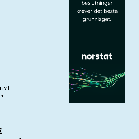
 vil
en
E