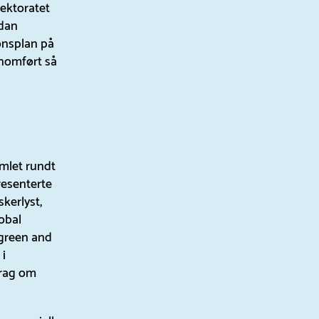
rektoratet
rdan
onsplan på
nnomført så
mlet rundt
resenterte
kerlyst,
obal
 green and
i
drag om