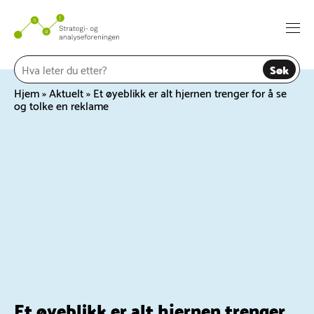
Hopp
til
Togg
innhold
navi
Søk
Hjem
»
Aktuelt
»
Et øyeblikk er alt hjernen trenger for å se
og tolke en reklame
Et øyeblikk er alt hjernen trenger