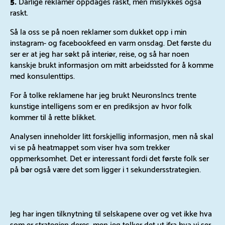
5.
Dårlige reklamer oppdages raskt, men mislykkes også
raskt.
Så la oss se på noen reklamer som dukket opp i min
instagram- og facebookfeed en varm onsdag. Det første du
ser er at jeg har søkt på interiør, reise, og så har noen
kanskje brukt informasjon om mitt arbeidssted for å komme
med konsulenttips.
For å tolke reklamene har jeg brukt NeuronsIncs trente
kunstige intelligens som er en prediksjon av hvor folk
kommer til å rette blikket.
Analysen inneholder litt forskjellig informasjon, men nå skal
vi se på heatmappet som viser hva som trekker
oppmerksomhet. Det er interessant fordi det første folk ser
på bør også være det som ligger i 1 sekundersstrategien.
Jeg har ingen tilknytning til selskapene over og vet ikke hva
som er strategien deres, men jeg tolker det ut ifra hva vi ser.