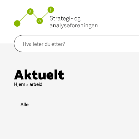
Hopp
til
innhold
Aktuelt
Hjem
»
arbeid
Alle