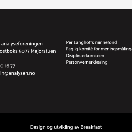
Per Langhoffs minnefond
g analyseforeningen
Faglig komité for meningsmåling
Postboks 5077 Majorstuen
Disiplinærkomitéen
Personvernerklæring
60 16 77
min@analysen.no
Design og utvikling av
Breakfast