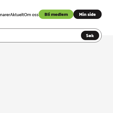
Bli medlem
Min side
narer
Aktuelt
Om oss
Søk