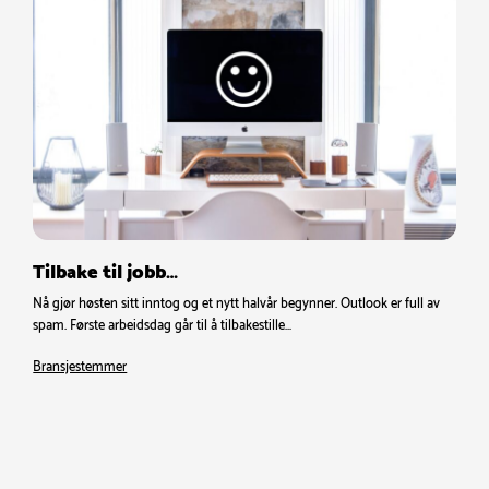
Tilbake til jobb…
Nå gjør høsten sitt inntog og et nytt halvår begynner. Outlook er full av
spam. Første arbeidsdag går til å tilbakestille…
Bransjestemmer