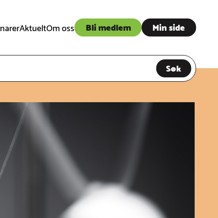
Bli medlem
Min side
narer
Aktuelt
Om oss
Søk