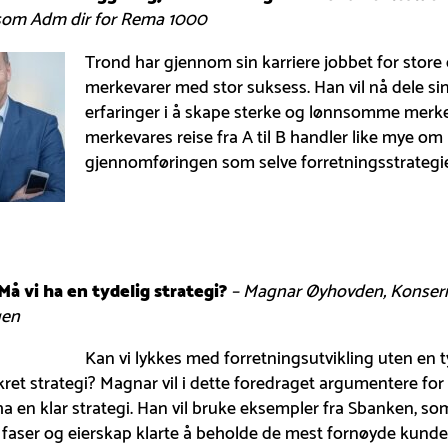
som Adm dir for Rema 1000
Trond har gjennom sin karriere jobbet for store
merkevarer med stor suksess. Han vil nå dele si
erfaringer i å skape sterke og lønnsomme merke
merkevares reise fra A til B handler like mye om
gjennomføringen som selve forretningsstrategi
 Må vi ha en tydelig strategi?
– Magnar Øyhovden, Konsern
gen
Kan vi lykkes med forretningsutvikling uten en t
ret strategi? Magnar vil i dette foredraget argumentere for 
ha en klar strategi. Han vil bruke eksempler fra Sbanken, 
e faser og eierskap klarte å beholde de mest fornøyde kunde