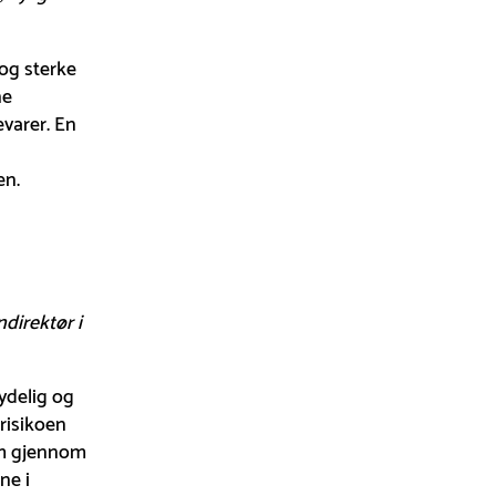
 og sterke
ne
varer. En
en.
direktør i
ydelig og
risikoen
som gjennom
ne i