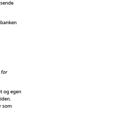
ksende
 Sbanken
 for
t og egen
iden.
er som