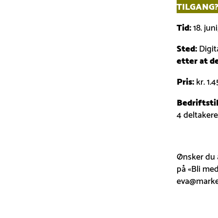
TILGANG
Tid:
18. juni
Sted:
Digit
etter at d
Pris:
kr. 1.
Bedriftsti
4 deltakere 
Ønsker du 
på «Bli med
eva@marked