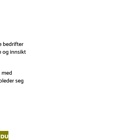
e bedrifter
e og innsikt
es med
pleder seg
 DU