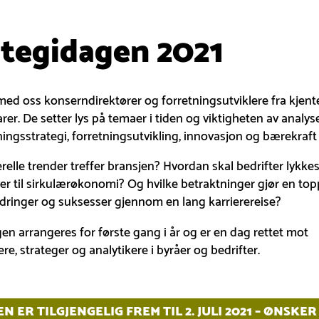
ategidagen 2021
 med oss konserndirektører og forretningsutviklere fra kjent
er. De setter lys på temaer i tiden og viktigheten av analys
tningsstrategi, forretningsutvikling, innovasjon og bærekraft
relle trender treffer bransjen? Hvordan skal bedrifter lykk
er til sirkulærøkonomi? Og hvilke betraktninger gjør en top
rdringer og suksesser gjennom en lang karrierereise?
en arrangeres for første gang i år og er en dag rettet mot
ere, strateger og analytikere i byråer og bedrifter.
N ER TILGJENGELIG FREM TIL 2. JULI 2021 – ØNSKER