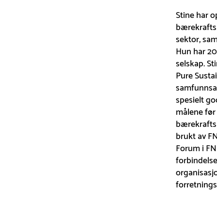
Stine har 
bærekrafts
sektor, sam
Hun har 20 
selskap. St
Pure Sustai
samfunnsan
spesielt g
målene før 
bærekrafts
brukt av FN
Forum i FN 
forbindels
organisasjo
forretning