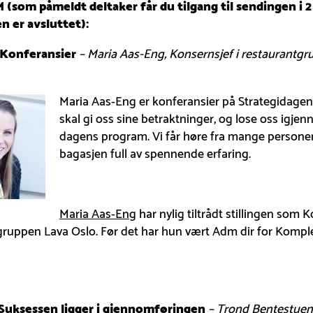
som påmeldt deltaker får du tilgang til sendingen i 2
en er avsluttet):
: Konferansier
– Maria Aas-Eng, Konsernsjef i restaurantg
Maria Aas-Eng er konferansier på Strategidagen
skal gi oss sine betraktninger, og lose oss igje
dagens program. Vi får høre fra mange person
bagasjen full av spennende erfaring.
Maria Aas-Eng
har nylig tiltrådt stillingen som K
gruppen Lava Oslo. Før det har hun vært Adm dir for Kompl
 Suksessen ligger i gjennomføringen
– Trond Bentestuen,