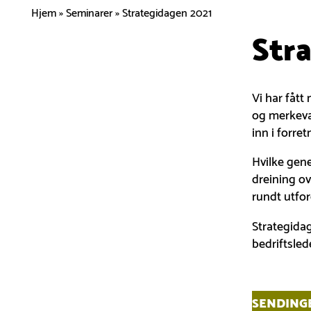
Hjem
»
Seminarer
»
Strategidagen 2021
Str
Vi har fått
og merkevar
inn i forre
Hvilke gene
dreining ov
rundt utfo
Strategidag
bedriftsled
SENDINGE