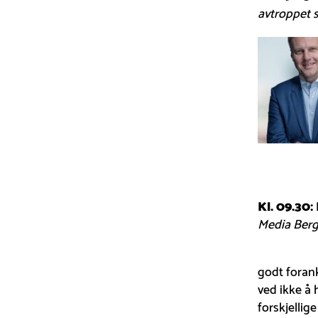
avtroppet 
Kl. 09.30:
Media Ber
godt forank
ved ikke å 
forskjellig