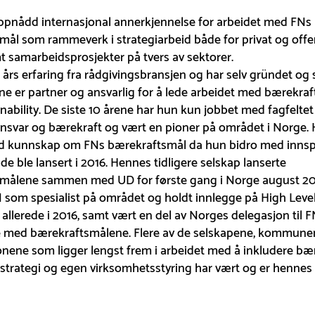
oppnådd internasjonal annerkjennelse for arbeidet med FNs
mål som rammeverk i strategiarbeid både for privat og offe
t samarbeidsprosjekter på tvers av sektorer.
års erfaring fra rådgivingsbransjen og har selv gründet og 
ine er partner og ansvarlig for å lede arbeidet med bærekra
nability. De siste 10 årene har hun kun jobbet med fagfeltet
svar og bærekraft og vært en pioner på området i Norge. 
od kunnskap om FNs bærekraftsmål da hun bidro med innspil
de ble lansert i 2016. Hennes tidligere selskap lanserte
målene sammen med UD for første gang i Norge august 201
 som spesialist på området og holdt innlegge på High Level 
allerede i 2016, samt vært en del av Norges delegasjon til 
e med bærekraftsmålene. Flere av de selskapene, kommune
nene som ligger lengst frem i arbeidet med å inkludere bær
sstrategi og egen virksomhetsstyring har vært og er hennes