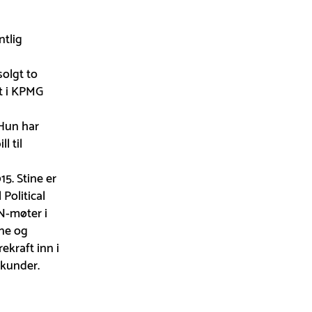
ntlig
solgt to
ft i KPMG
Hun har
l til
5. Stine er
Political
FN-møter i
ne og
ekraft inn i
 kunder.