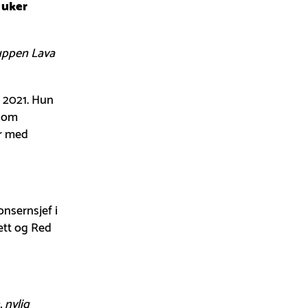
 uker
ruppen Lava
 2021. Hun
nnom
er med
onsernsjef i
ett og Red
 nylig