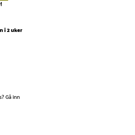
!
n i 2 uker
s? Gå inn