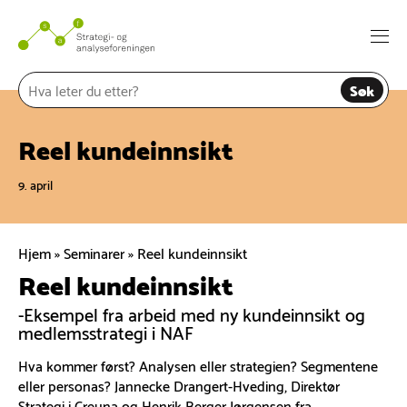
Hopp
til
Togg
innhold
navi
Søk
Reel kundeinnsikt
9. april
Hjem
»
Seminarer
»
Reel kundeinnsikt
Reel kundeinnsikt
-Eksempel fra arbeid med ny kundeinnsikt og
medlemsstrategi i NAF
Hva kommer først? Analysen eller strategien? Segmentene
eller personas? Jannecke Drangert-Hveding, Direktør
Strategi i Creuna og Henrik Berger Jørgensen fra