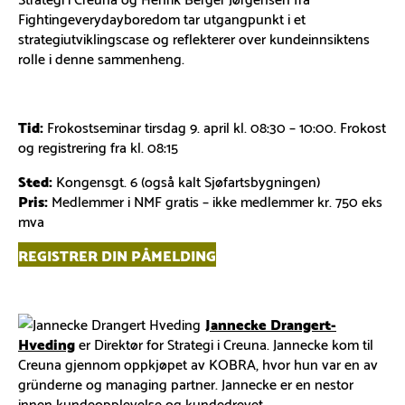
Fightingeverydayboredom tar utgangpunkt i et
strategiutviklingscase og reflekterer over kundeinnsiktens
rolle i denne sammenheng.
Tid:
Frokostseminar tirsdag 9. april kl. 08:30 – 10:00. Frokost
og registrering fra kl. 08:15
Sted:
Kongensgt. 6 (også kalt Sjøfartsbygningen)
Pris:
Medlemmer i NMF gratis – ikke medlemmer kr. 750 eks
mva
REGISTRER DIN PÅMELDING
Jannecke Drangert-
Hveding
er Direktør for Strategi i Creuna. Jannecke kom til
Creuna gjennom oppkjøpet av KOBRA, hvor hun var en av
gründerne og managing partner. Jannecke er en nestor
innen kundeopplevelse og kundedrevet