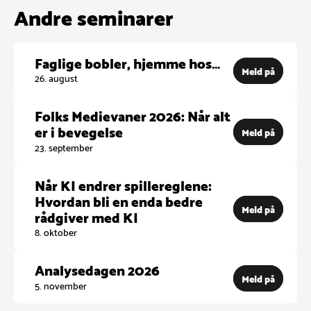
Andre seminarer
Faglige bobler, hjemme hos…
Meld på
26. august
Folks Medievaner 2026: Når alt
er i bevegelse
Meld på
23. september
Når KI endrer spillereglene:
Hvordan bli en enda bedre
Meld på
rådgiver med KI
8. oktober
Analysedagen 2026
Meld på
5. november