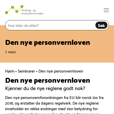
Hopp
til
Togg
innhold
navi
Søk
Den nye personvernloven
7. mars
Hjem
»
Seminarer
»
Den nye personvernloven
Den nye personvernloven
Kjenner du de nye reglene godt nok?
Den nye personvernforordningen fra EU blir norsk lov fra
2018, og erstatter da dagens regelverk. De nye reglene
inneholder en rekke endringer med stor betydning for
norske virksomheter og er den største endringen innen