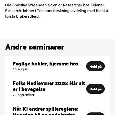
Ole Christian Wasenden
erSenior Researcher hos Telenor
Research. Jobber i Telenors forskningsavdeling med blant å
forstå brukeradferd.
Andre seminarer
Faglige bobler, hjemme hos…
Meld på
26. august
Folks Medievaner 2026: Når alt
er i bevegelse
Meld på
23. september
Når KI endrer spillereglene:
Hvordan bli en enda bedre