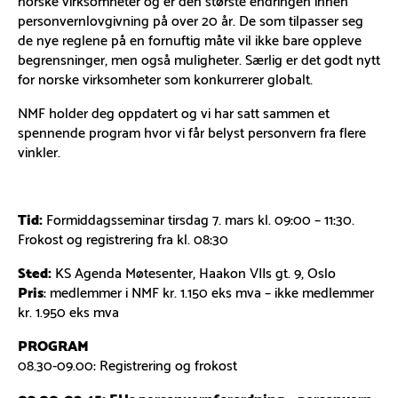
personvernlovgivning på over 20 år. De som tilpasser seg
de nye reglene på en fornuftig måte vil ikke bare oppleve
begrensninger, men også muligheter. Særlig er det godt nytt
for norske virksomheter som konkurrerer globalt.
NMF holder deg oppdatert og vi har satt sammen et
spennende program hvor vi får belyst personvern fra flere
vinkler.
Tid:
Formiddagsseminar tirsdag 7. mars kl. 09:00 – 11:30.
Frokost og registrering fra kl. 08:30
Sted:
KS Agenda Møtesenter, Haakon VIIs gt. 9, Oslo
Pris
: medlemmer i NMF kr. 1.150 eks mva – ikke medlemmer
kr. 1.950 eks mva
PROGRAM
08.30-09.00: Registrering og frokost
09.00-09.45: EUs personvernforordning – personvern