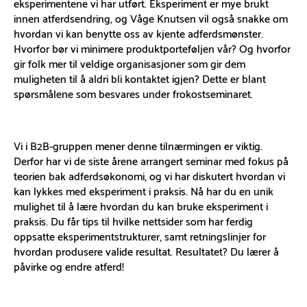
eksperimentene vi har utført. Eksperiment er mye brukt
innen atferdsendring, og Våge Knutsen vil også snakke om
hvordan vi kan benytte oss av kjente adferdsmønster.
Hvorfor bør vi minimere produktporteføljen vår? Og hvorfor
gir folk mer til veldige organisasjoner som gir dem
muligheten til å aldri bli kontaktet igjen? Dette er blant
spørsmålene som besvares under frokostseminaret.
Vi i B2B-gruppen mener denne tilnærmingen er viktig.
Derfor har vi de siste årene arrangert seminar med fokus på
teorien bak adferdsøkonomi, og vi har diskutert hvordan vi
kan lykkes med eksperiment i praksis. Nå har du en unik
mulighet til å lære hvordan du kan bruke eksperiment i
praksis. Du får tips til hvilke nettsider som har ferdig
oppsatte eksperimentstrukturer, samt retningslinjer for
hvordan produsere valide resultat. Resultatet? Du lærer å
påvirke og endre atferd!