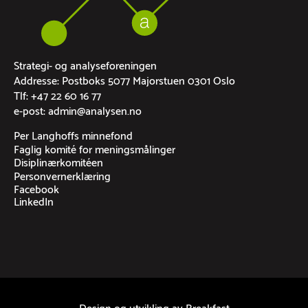
Strategi- og analyseforeningen
Addresse: Postboks 5077 Majorstuen 0301 Oslo
Tlf: +47 22 60 16 77
e-post: admin@analysen.no
Per Langhoffs minnefond
Faglig komité for meningsmålinger
Disiplinærkomitéen
Personvernerklæring
Facebook
LinkedIn
Design og utvikling av
Breakfast