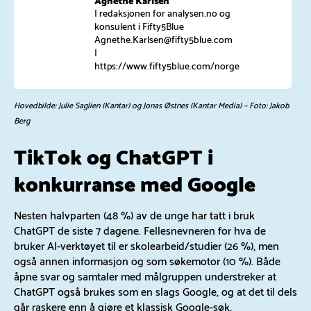
Agnethe Karlsen
I redaksjonen for analysen.no og
konsulent i Fifty5Blue
Agnethe.Karlsen@fifty5blue.com
|
https://www.fifty5blue.com/norge
Hovedbilde: Julie Saglien (Kantar) og Jonas Østnes (Kantar Media) – Foto: Jakob
Berg
TikTok og ChatGPT i
konkurranse med Google
Nesten halvparten (48 %) av de unge har tatt i bruk
ChatGPT de siste 7 dagene. Fellesnevneren for hva de
bruker AI-verktøyet til er skolearbeid/studier (26 %), men
også annen informasjon og som søkemotor (10 %). Både
åpne svar og samtaler med målgruppen understreker at
ChatGPT også brukes som en slags Google, og at det til dels
går raskere enn å gjøre et klassisk Google-søk.