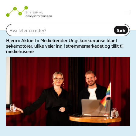
Hopp
til
Togg
innhold
navi
Søk
Hjem
»
Aktuelt
»
Medietrender Ung: konkurranse blant
søkemotorer, ulike veier inn i strømmemarkedet og tillit til
mediehusene