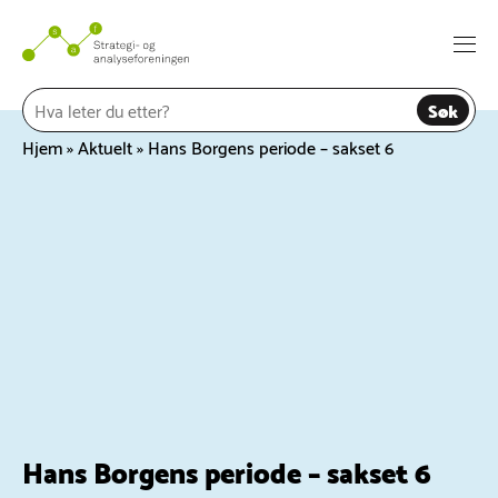
Hopp
til
Togg
innhold
navi
Søk
Hjem
»
Aktuelt
»
Hans Borgens periode – sakset 6
Hans Borgens periode – sakset 6