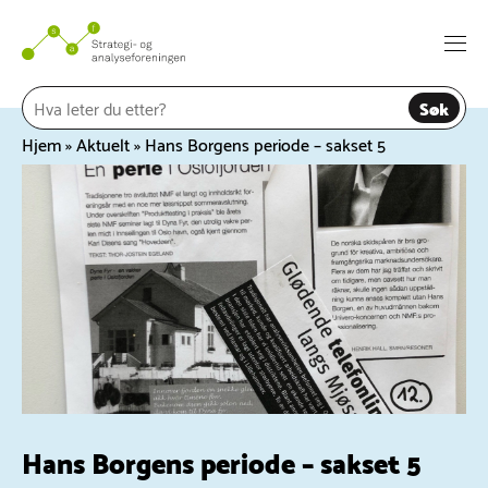
Hopp
til
Togg
innhold
navi
Søk
Hjem
»
Aktuelt
»
Hans Borgens periode – sakset 5
Hans Borgens periode – sakset 5