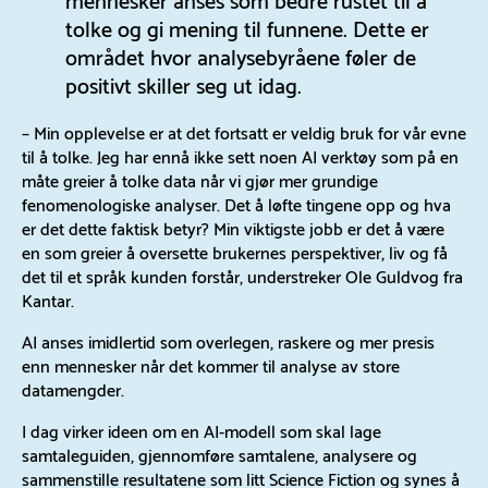
tolke og gi mening til funnene. Dette er
området hvor analysebyråene føler de
positivt skiller seg ut idag.
– Min opplevelse er at det fortsatt er veldig bruk for vår evne
til å tolke. Jeg har ennå ikke sett noen AI verktøy som på en
måte greier å tolke data når vi gjør mer grundige
fenomenologiske analyser. Det å løfte tingene opp og hva
er det dette faktisk betyr? Min viktigste jobb er det å være
en som greier å oversette brukernes perspektiver, liv og få
det til et språk kunden forstår, understreker Ole Guldvog fra
Kantar.
AI anses imidlertid som overlegen, raskere og mer presis
enn mennesker når det kommer til analyse av store
datamengder.
I dag virker ideen om en AI-modell som skal lage
samtaleguiden, gjennomføre samtalene, analysere og
sammenstille resultatene som litt Science Fiction og synes å