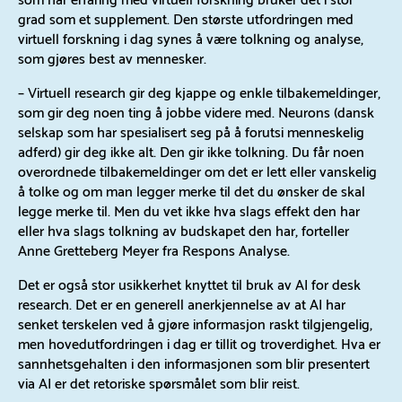
grad som et supplement. Den største utfordringen med
virtuell forskning i dag synes å være tolkning og analyse,
som gjøres best av mennesker.
– Virtuell research gir deg kjappe og enkle tilbakemeldinger,
som gir deg noen ting å jobbe videre med. Neurons (dansk
selskap som har spesialisert seg på å forutsi menneskelig
adferd) gir deg ikke alt. Den gir ikke tolkning. Du får noen
overordnede tilbakemeldinger om det er lett eller vanskelig
å tolke og om man legger merke til det du ønsker de skal
legge merke til. Men du vet ikke hva slags effekt den har
eller hva slags tolkning av budskapet den har, forteller
Anne Gretteberg Meyer fra Respons Analyse.
Det er også stor usikkerhet knyttet til bruk av AI for desk
research. Det er en generell anerkjennelse av at AI har
senket terskelen ved å gjøre informasjon raskt tilgjengelig,
men hovedutfordringen i dag er tillit og troverdighet. Hva er
sannhetsgehalten i den informasjonen som blir presentert
via AI er det retoriske spørsmålet som blir reist.