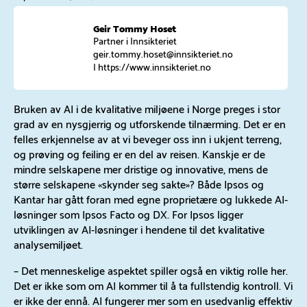
Geir Tommy Hoset
Partner i Innsikteriet
geir.tommy.hoset@innsikteriet.no
|
https://www.innsikteriet.no
Bruken av AI i de kvalitative miljøene i Norge preges i stor
grad av en nysgjerrig og utforskende tilnærming. Det er en
felles erkjennelse av at vi beveger oss inn i ukjent terreng,
og prøving og feiling er en del av reisen. Kanskje er de
mindre selskapene mer dristige og innovative, mens de
større selskapene «skynder seg sakte»? Både Ipsos og
Kantar har gått foran med egne proprietære og lukkede AI-
løsninger som Ipsos Facto og DX. For Ipsos ligger
utviklingen av AI-løsninger i hendene til det kvalitative
analysemiljøet.
– Det menneskelige aspektet spiller også en viktig rolle her.
Det er ikke som om AI kommer til å ta fullstendig kontroll. Vi
er ikke der ennå. AI fungerer mer som en usedvanlig effektiv