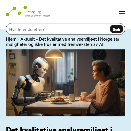
Hopp
til
Togg
innhold
navi
Søk
Hjem
»
Aktuelt
»
Det kvalitative analysemiljøet i Norge ser
muligheter og ikke trusler med fremveksten av AI
Det kvalitative analysemiljøet i