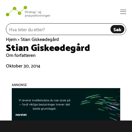
Hopp
til
Togg
innhold
navi
Søk
Hjem
»
Stian Giskeødegård
Stian Giskeødegård
Om forfatteren
Oktober 30, 2014
ANNONSE