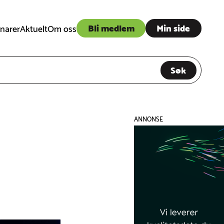
Bli medlem
Min side
narer
Aktuelt
Om oss
Søk
ANNONSE