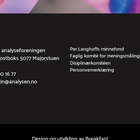
Per Langhoffs minnefond
g analyseforeningen
Faglig komité for meningsmåling
Postboks 5077 Majorstuen
Disiplinærkomitéen
Personvernerklæring
60 16 77
min@analysen.no
Design og utvikling av
Breakfast