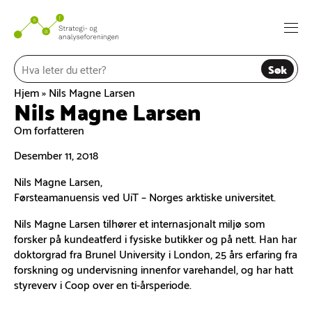
Hopp
til
Togg
innhold
navi
Søk
Hjem
»
Nils Magne Larsen
Nils Magne Larsen
Om forfatteren
Desember 11, 2018
Nils Magne Larsen,
Førsteamanuensis ved UiT – Norges arktiske universitet.
Nils Magne Larsen tilhører et internasjonalt miljø som
forsker på kundeatferd i fysiske butikker og på nett. Han har
doktorgrad fra Brunel University i London, 25 års erfaring fra
forskning og undervisning innenfor varehandel, og har hatt
styreverv i Coop over en ti-årsperiode.