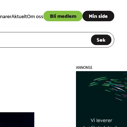
Bli medlem
Min side
narer
Aktuelt
Om oss
Søk
ANNONSE