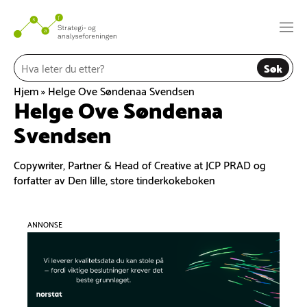
Hopp
til
Togg
innhold
navi
Søk
Hjem
»
Helge Ove Søndenaa Svendsen
Helge Ove Søndenaa
Svendsen
Copywriter, Partner & Head of Creative at JCP PRAD og
forfatter av Den lille, store tinderkokeboken
ANNONSE