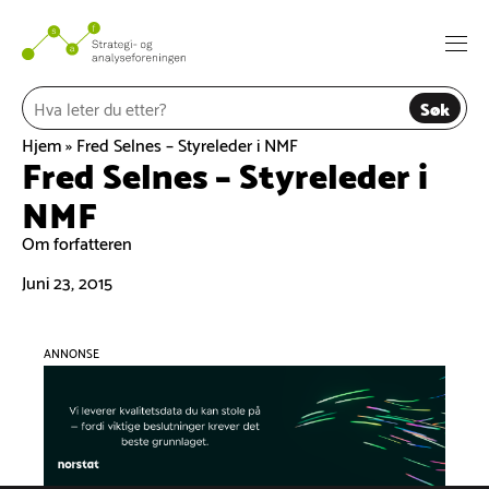
Hopp
til
Togg
innhold
navi
Søk
Hjem
»
Fred Selnes – Styreleder i NMF
Fred Selnes – Styreleder i
NMF
Om forfatteren
Juni 23, 2015
ANNONSE