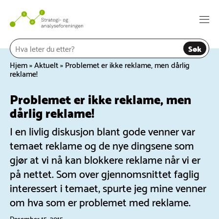
Hopp
til
Togg
innhold
navi
Søk
Hjem
»
Aktuelt
»
Problemet er ikke reklame, men dårlig
reklame!
Problemet er ikke reklame, men
dårlig reklame!
I en livlig diskusjon blant gode venner var
temaet reklame og de nye dingsene som
gjør at vi nå kan blokkere reklame når vi er
på nettet. Som over gjennomsnittet faglig
interessert i temaet, spurte jeg mine venner
om hva som er problemet med reklame.
Desember 15, 2015