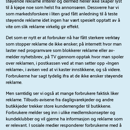
støyende reklame irriterer og dermed heller ikke skaper lyst
til å kjøpe noe som helst fra annonsøren. Dessverre har vi
som markedsforskere i liten grad fått anledning til å teste
støyende reklame idet ingen har vært spesielt opptatt av å
vite om slik reklame virkelig gir effekt.
Det som er nytt er at forbruker nå har fått sterkere verktøy
som stopper reklame de ikke ønsker; på internett hvor man
laster ned programvare som blokkerer reklame eller av-
melder nyhetsbrev, på TV gjennom opptak hvor man spoler
over reklamen, i postkassen ved at man setter opp «Ingen
reklame», i avisen ved at vi kaster innstikkene, og så videre.
Forbrukerne har sagt tydelig ifra at de ikke ønsker støyende
reklame.
Men samtidig ser vi også at mange forbrukere faktisk liker
reklame. Tilbuds-avisene fra dagligvarekjeder og andre
butikkjeder trekker store kundemengder til butikkene.
Forbrukere melder seg inn i ulike medlemskonsepter og
kundeklubber og vil gjerne ha informasjon og reklame som
er relevant. I sosiale medier responderer forbrukerne med å