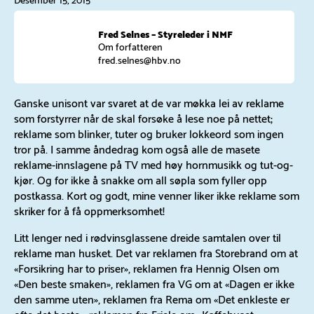
Fred Selnes – Styreleder i NMF
Om forfatteren
fred.selnes@hbv.no
Ganske unisont var svaret at de var møkka lei av reklame
som forstyrrer når de skal forsøke å lese noe på nettet;
reklame som blinker, tuter og bruker lokkeord som ingen
tror på. I samme åndedrag kom også alle de masete
reklame-innslagene på TV med høy hornmusikk og tut-og-
kjør. Og for ikke å snakke om all søpla som fyller opp
postkassa. Kort og godt, mine venner liker ikke reklame som
skriker for å få oppmerksomhet!
Litt lenger ned i rødvinsglassene dreide samtalen over til
reklame man husket. Det var reklamen fra Storebrand om at
«Forsikring har to priser», reklamen fra Hennig Olsen om
«Den beste smaken», reklamen fra VG om at «Dagen er ikke
den samme uten», reklamen fra Rema om «Det enkleste er
ofte det beste», reklamen fra Friele om «Kaffehuset»,