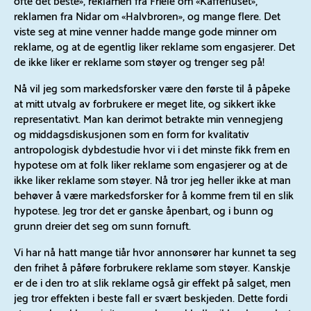
reklamen fra Nidar om «Halvbroren», og mange flere. Det
viste seg at mine venner hadde mange gode minner om
reklame, og at de egentlig liker reklame som engasjerer. Det
de ikke liker er reklame som støyer og trenger seg på!
Nå vil jeg som markedsforsker være den første til å påpeke
at mitt utvalg av forbrukere er meget lite, og sikkert ikke
representativt. Man kan derimot betrakte min vennegjeng
og middagsdiskusjonen som en form for kvalitativ
antropologisk dybdestudie hvor vi i det minste fikk frem en
hypotese om at folk liker reklame som engasjerer og at de
ikke liker reklame som støyer. Nå tror jeg heller ikke at man
behøver å være markedsforsker for å komme frem til en slik
hypotese. Jeg tror det er ganske åpenbart, og i bunn og
grunn dreier det seg om sunn fornuft.
Vi har nå hatt mange tiår hvor annonsører har kunnet ta seg
den frihet å påføre forbrukere reklame som støyer. Kanskje
er de i den tro at slik reklame også gir effekt på salget, men
jeg tror effekten i beste fall er svært beskjeden. Dette fordi