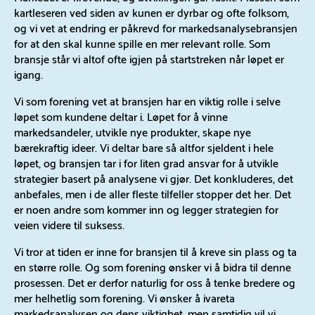
kartleseren ved siden av kunen er dyrbar og ofte folksom,
og vi vet at endring er påkrevd for markedsanalysebransjen
for at den skal kunne spille en mer relevant rolle. Som
bransje står vi altof ofte igjen på startstreken når løpet er
igang.
Vi som forening vet at bransjen har en viktig rolle i selve
løpet som kundene deltar i. Løpet for å vinne
markedsandeler, utvikle nye produkter, skape nye
bærekraftig ideer. Vi deltar bare så altfor sjeldent i hele
løpet, og bransjen tar i for liten grad ansvar for å utvikle
strategier basert på analysene vi gjør. Det konkluderes, det
anbefales, men i de aller fleste tilfeller stopper det her. Det
er noen andre som kommer inn og legger strategien for
veien videre til suksess.
Vi tror at tiden er inne for bransjen til å kreve sin plass og ta
en større rolle. Og som forening ønsker vi å bidra til denne
prosessen. Det er derfor naturlig for oss å tenke bredere og
mer helhetlig som forening. Vi ønsker å ivareta
markedsanalysen og dens viktighet, men samtidig vil vi