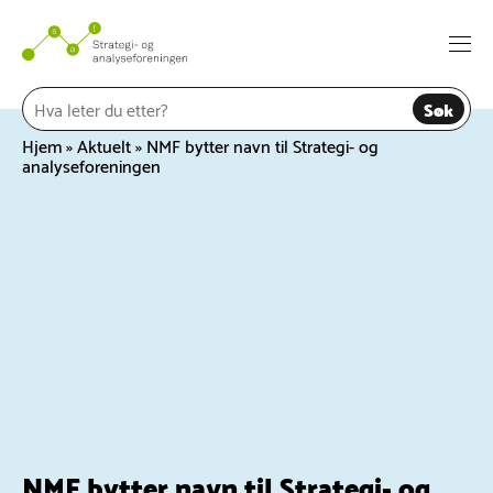
Hopp
til
Togg
innhold
navi
Søk
Hjem
»
Aktuelt
»
NMF bytter navn til Strategi- og
analyseforeningen
NMF bytter navn til Strategi- og