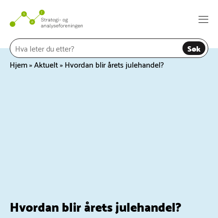
Hopp
til
Togg
innhold
navi
Søk
Hjem
»
Aktuelt
»
Hvordan blir årets julehandel?
Hvordan blir årets julehandel?