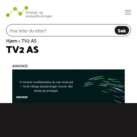
Hopp
til
Togg
innhold
navi
Søk
Hjem
»
TV2 AS
TV2 AS
ANNONSE