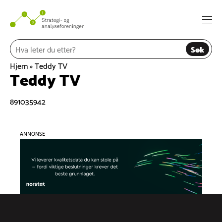
Hopp
til
Togg
innhold
navi
Søk
Hjem
»
Teddy TV
Teddy TV
891035942
ANNONSE