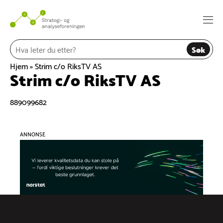
Hopp
til
Togg
innhold
navi
Søk
Hjem
»
Strim c/o RiksTV AS
Strim c/o RiksTV AS
889099682
ANNONSE