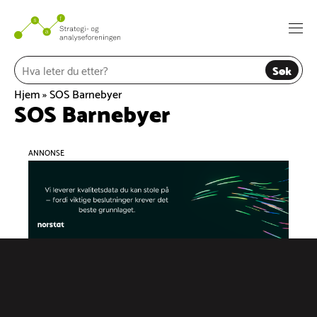
Hopp
til
Togg
innhold
navi
Søk
Hjem
»
SOS Barnebyer
SOS Barnebyer
ANNONSE