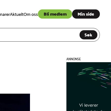
Bli medlem
Min side
narer
Aktuelt
Om oss
Søk
ANNONSE