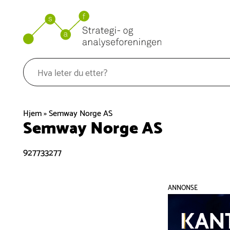
Hopp
til
innhold
Hjem
»
Semway Norge AS
Semway Norge AS
927733277
ANNONSE