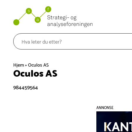
Hopp
til
innhold
Hjem
»
Oculos AS
Oculos AS
984459564
ANNONSE