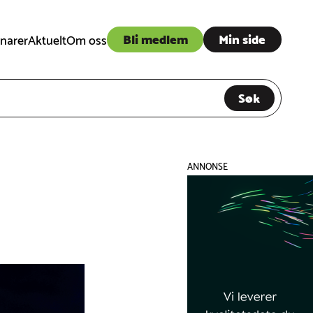
Bli medlem
Min side
narer
Aktuelt
Om oss
Søk
ANNONSE