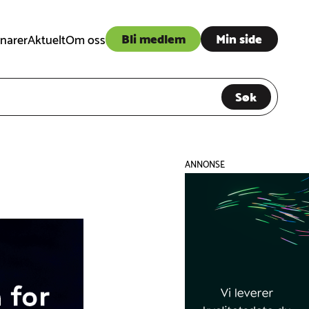
Bli medlem
Min side
narer
Aktuelt
Om oss
Søk
ANNONSE