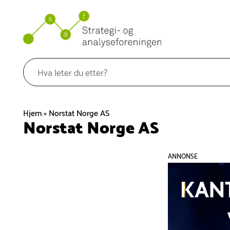
Hopp
til
innhold
Hjem
»
Norstat Norge AS
Norstat Norge AS
ANNONSE