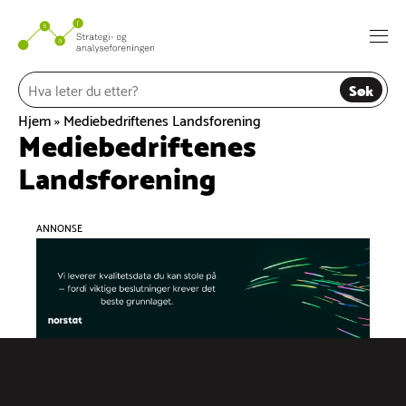
Hopp
til
Togg
innhold
navi
Søk
Hjem
»
Mediebedriftenes Landsforening
Mediebedriftenes
Landsforening
ANNONSE