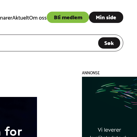
Bli medlem
Min side
narer
Aktuelt
Om oss
Søk
ANNONSE