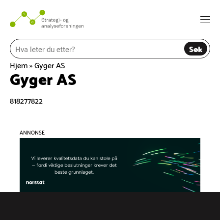
Hopp
til
Togg
innhold
navi
Søk
Hjem
»
Gyger AS
Gyger AS
818277822
ANNONSE