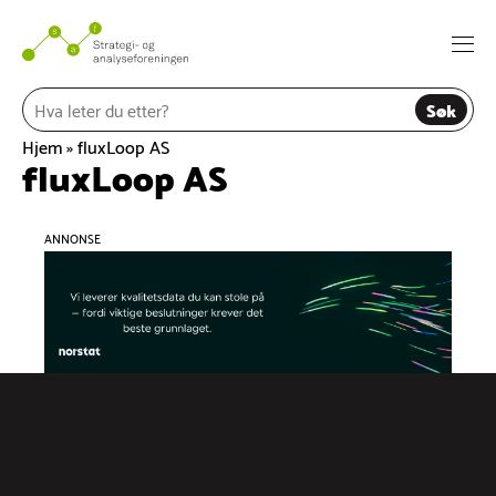
Hopp
til
Togg
innhold
navi
Søk
Hjem
»
fluxLoop AS
fluxLoop AS
ANNONSE