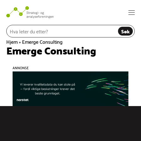
Hopp
til
Togg
innhold
navi
Søk
Hjem
»
Emerge Consulting
Emerge Consulting
ANNONSE